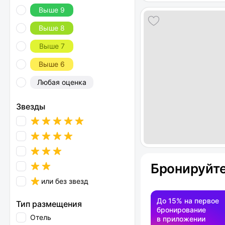
Выше 9
Выше 8
Выше 7
Выше 6
Любая оценка
Звезды
Бронируйте
или без звезд
До 15% на первое
Тип размещения
бронирование
Отель
в приложении