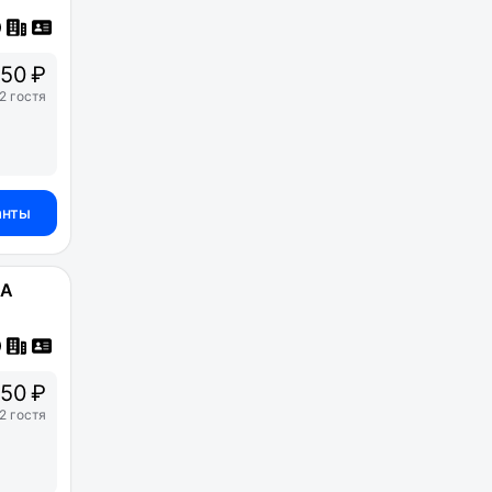
50 ₽
2 гостя
анты
2А
50 ₽
2 гостя