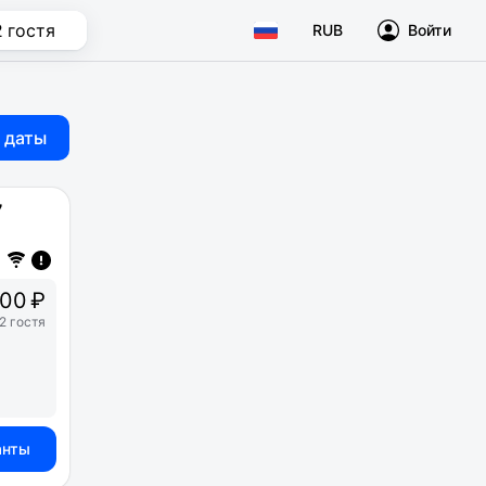
2 гостя
RUB
Войти
 даты
7
00 ₽
2 гостя
анты