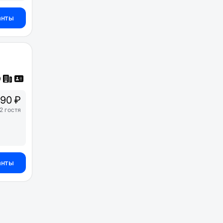
анты
90 ₽
2 гостя
анты