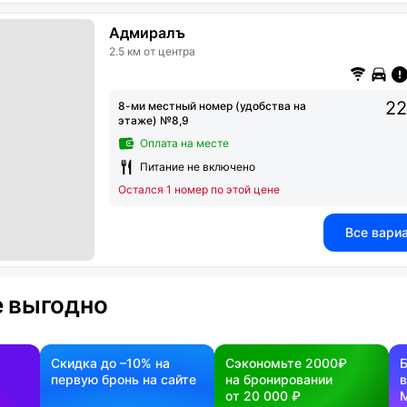
Адмиралъ
2.5 км от центра
22
8-ми местный номер (удобства на
этаже) №8,9
Оплата на месте
Питание не включено
Остался 1 номер по этой цене
Все вари
 выгодно
Скидка до –10% на
Сэкономьте 2000₽
первую бронь на сайте
на бронировании
в
от 20 000 ₽