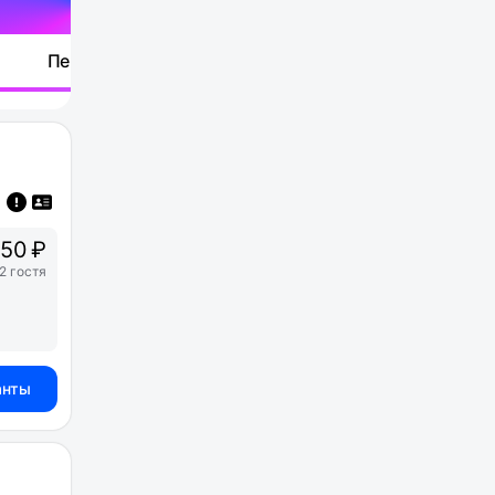
Перейти
0
50 ₽
2 гостя
анты