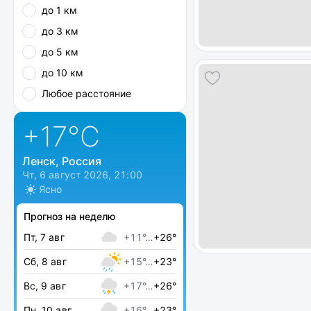
до 1 км
до 3 км
до 5 км
до 10 км
Любое расстояние
+17
°C
Ленск, Россия
Чт, 6 август 2026, 21:00
Ясно
Прогноз на неделю
Пт, 7 авг
+11°…
+26°
Сб, 8 авг
+15°…
+23°
Вс, 9 авг
+17°…
+26°
Пн, 10 авг
+16°…
+23°