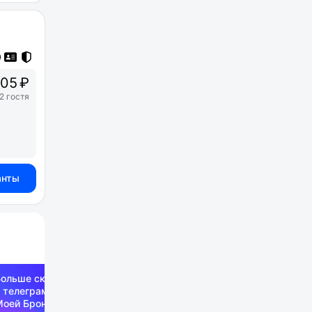
05 ₽
2 гостя
анты
Больше скидок —
 телеграм-канале
Моей Брони