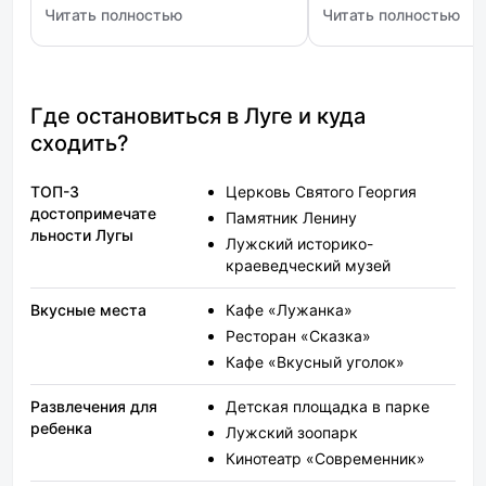
Читать полностью
Читать полностью
передвигаться по городу было
мангалом, качели. С
: Globus (Глобус)
: Тихий уголок
удобно. Условия отдыха вечером
классное - это приро
отличные, тишина,
красотища, много мес
раздражителей не было.
можно погулять, озер
воздух чистый, свежи
Где остановиться в Луге и куда
выбраться из города 
сходить?
дней - хороший вариа
ТОП-3
Церковь Святого Георгия
достопримечате
Памятник Ленину
льности Лугы
Лужский историко-
краеведческий музей
Вкусные места
Кафе «Лужанка»
Ресторан «Сказка»
Кафе «Вкусный уголок»
Развлечения для
Детская площадка в парке
ребенка
Лужский зоопарк
Кинотеатр «Современник»