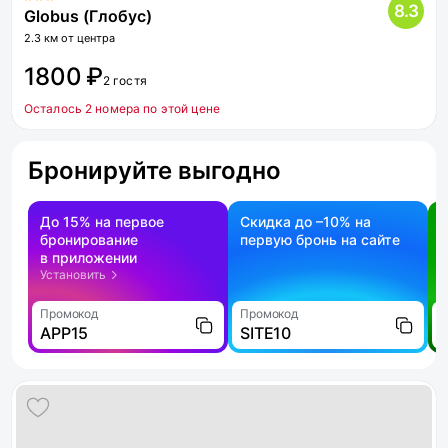
8.3
Globus (Глобус)
2.3 км от центра
1800 ₽
2 гостя
Осталось 2 номера по этой цене
Бронируйте выгодно
До 15% на первое
Скидка до –10% на
бронирование
первую бронь на сайте
н
в приложении
о
Установить
Промокод
Промокод
П
APP15
SITE10