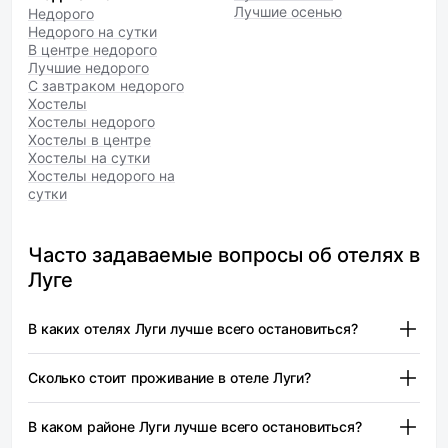
Лучшие осенью
Недорого
Недорого на сутки
В центре недорого
Лучшие недорого
С завтраком недорого
Хостелы
Хостелы недорого
Хостелы в центре
Хостелы на сутки
Хостелы недорого на
сутки
Часто задаваемые вопросы об отелях в
Луге
В каких отелях Луги лучше всего остановиться?
Охотник и Рыболов (1 звезда) — от 2 400 ₽
Сколько стоит проживание в отеле Луги?
Globus (Глобус) (3 звезды) — от 1 800 ₽
Охотник и Рыболов (1 звезда) — от 2 400 ₽
Тихий уголок — от 4 600 ₽
В каком районе Луги лучше всего остановиться?
Цены на проживание в отелях Луги могут
При выборе отеля в Луге стоит учитывать не только