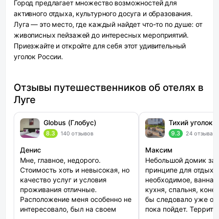
Город предлагает множество возможностей для
активного отдыха, культурного досуга и образования.
Луга — это место, где каждый найдет что-то по душе: от
живописных пейзажей до интересных мероприятий.
Приезжайте и откройте для себя этот удивительный
уголок России.
Отзывы путешественников об отелях в
Луге
Globus (Глобус)
Тихий уголок
8.3
9.3
140 отзывов
24 отзыва
Денис
Максим
Мне, главное, недорого.
Небольшой домик за 
Стоимость хоть и невысокая, но
принципе для отдыха 
качество услуг и условия
необходимое, ванная
проживания отличные.
кухня, спальня, коне
Расположение меня особенно не
бы следовало уже обн
интересовало, был на своем
пока пойдет. Террито
автомобиле, поэтом
просторная, есть бес