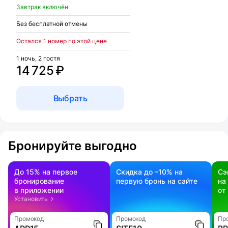
Завтрак включён
Без бесплатной отмены
Остался 1 номер по этой цене
1 ночь, 2 гостя
14 725 ₽
Выбрать
Бронируйте выгодно
До 15% на первое
Скидка до –10% на
Сэ
бронирование
первую бронь на сайте
на
в приложении
от
Установить
Промокод
Промокод
Пр