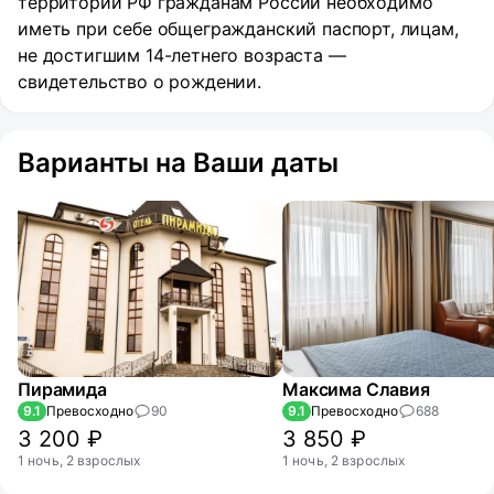
территории РФ гражданам России необходимо
иметь при себе общегражданский паспорт, лицам,
не достигшим 14-летнего возраста —
свидетельство о рождении.
Варианты на Ваши даты
Пирамида
Максима Славия
9.1
Превосходно
90
9.1
Превосходно
688
3 200 ₽
3 850 ₽
1 ночь, 2 взрослых
1 ночь, 2 взрослых