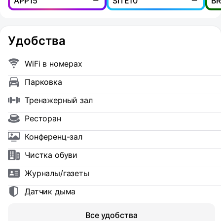
APP15
SITE10
B
Удобства
WiFi в номерах
Парковка
Тренажерный зал
Ресторан
Конференц-зал
Чистка обуви
Журналы/газеты
Датчик дыма
Все удобства