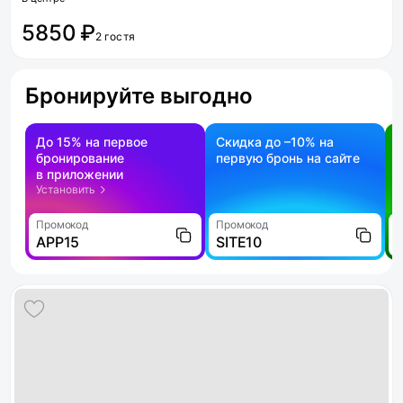
5850 ₽
2 гостя
Бронируйте выгодно
До 15% на первое
Скидка до –10% на
бронирование
первую бронь на сайте
н
в приложении
о
Установить
Промокод
Промокод
П
APP15
SITE10