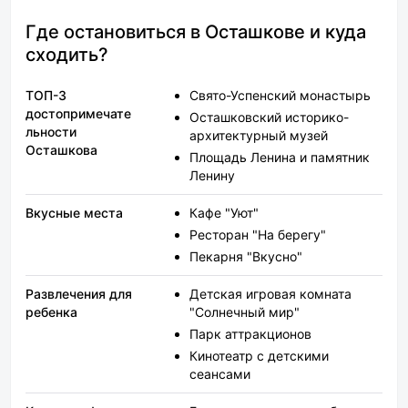
понравилось! ОБЯЗА
приедем к Вам!
Где остановиться в Осташкове и куда
сходить?
ТОП-3
Свято-Успенский монастырь
достопримечате
Осташковский историко-
льности
архитектурный музей
Осташкова
Площадь Ленина и памятник
Ленину
Вкусные места
Кафе "Уют"
Ресторан "На берегу"
Пекарня "Вкусно"
Развлечения для
Детская игровая комната
ребенка
"Солнечный мир"
Парк аттракционов
Кинотеатр с детскими
сеансами