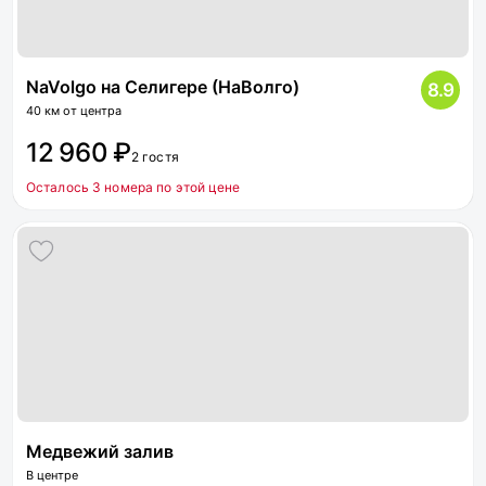
NaVolgo на Селигере (НаВолго)
8.9
40 км от центра
12 960 ₽
2 гостя
Осталось 3 номера по этой цене
Медвежий залив
В центре