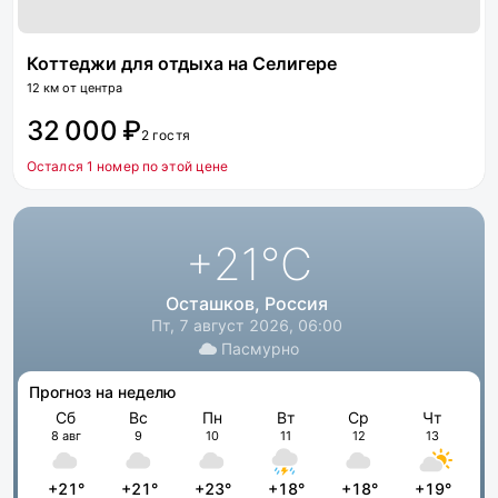
Коттеджи для отдыха на Селигере
12 км от центра
32 000 ₽
2 гостя
Остался 1 номер по этой цене
+21
°C
Осташков, Россия
Пт, 7 август 2026, 06:00
Пасмурно
Прогноз на неделю
Сб
Вс
Пн
Вт
Ср
Чт
8 авг
9
10
11
12
13
+21°
+21°
+23°
+18°
+18°
+19°