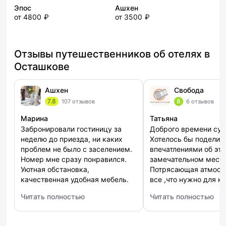
Эпос
Ашхен
от 4800 ₽
от 3500 ₽
Отзывы путешественников об отелях в
Осташкове
Ашхен
Свобода
7.8
8
107 отзывов
6 отзывов
Марина
Татьяна
Забронировали гостиницу за
Доброго времени сут
неделю до приезда, ни каких
Хотелось бы поделит
проблем не было с заселением.
впечатлениями об эт
Номер мне сразу понравился.
замечательном месте
Уютная обстановка,
Потрясающая атмосф
качественная удобная мебель.
все ,что нужно для к
Кафе при отеле превосходное,
отдыха Управляющие
Читать полностью
Читать полностью
мне кухня очень понравилась,
нас с любовью ,ещё 
: Ашхен
: Свобода
все вкусное. Расположение мне
подарили!)))) Безумное
подошло.
место,нам всем очен