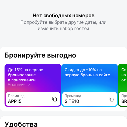
Нет свободных номеров
Попробуйте выбрать другие даты, или
изменить набор гостей
Бронируйте выгодно
До 15% на первое
Скидка до –10% на
Сэ
бронирование
первую бронь на сайте
на
в приложении
от
Установить
Промокод
Промокод
Пр
APP15
SITE10
B
Удобства