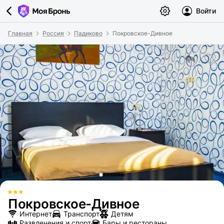
Войти
Главная
Россия
Падиково
Покровское-Дивное
Покровское-Дивное
Интернет
Транспорт
Детям
Развлечения и спорт
Бары и рестораны