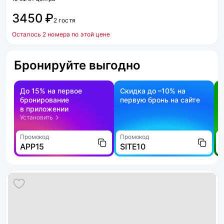
3450 ₽
2 гостя
Осталось 2 номера по этой цене
Бронируйте выгодно
До 15% на первое
Скидка до –10% на
бронирование
первую бронь на сайте
н
в приложении
о
Установить
Промокод
Промокод
П
APP15
SITE10