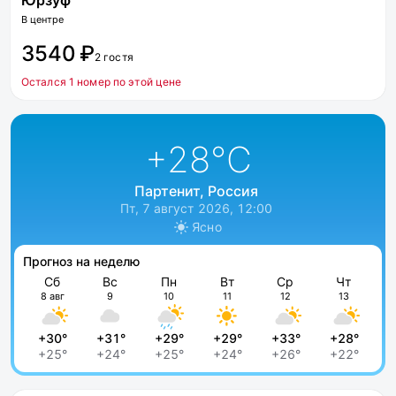
Юрзуф
В центре
3540 ₽
2 гостя
Остался 1 номер по этой цене
+28
°C
Партенит, Россия
Пт, 7 август 2026, 12:00
Ясно
Прогноз на неделю
Сб
Вс
Пн
Вт
Ср
Чт
8 авг
9
10
11
12
13
+30°
+31°
+29°
+29°
+33°
+28°
+25°
+24°
+25°
+24°
+26°
+22°