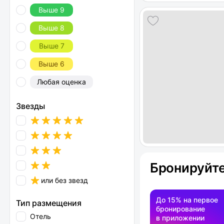
Выше 9
Выше 8
Выше 7
Выше 6
Любая оценка
Звезды
Бронируйте
или без звезд
До 15% на первое
Тип размещения
бронирование
Отель
в приложении