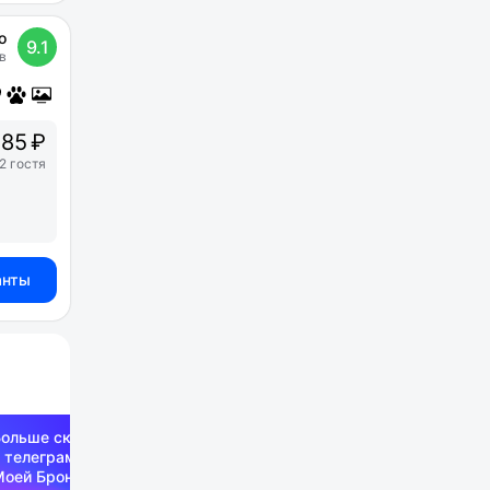
о
9.1
в
385 ₽
2 гостя
анты
Больше скидок —
 телеграм-канале
Моей Брони