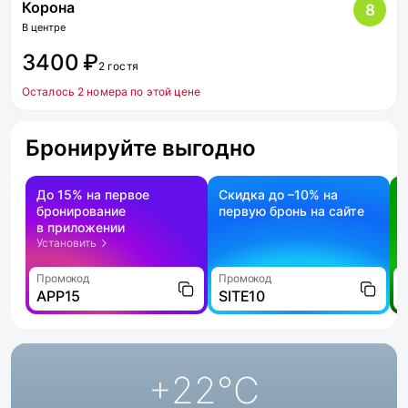
Корона
8
В центре
3400 ₽
2 гостя
Осталось 2 номера по этой цене
Бронируйте выгодно
До 15% на первое
Скидка до –10% на
бронирование
первую бронь на сайте
н
в приложении
о
Установить
Промокод
Промокод
П
APP15
SITE10
+22
°C