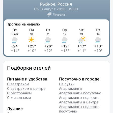
Рыбное, Россия
Сб, 8 август 2026, 09:00
Ливень
Прогноз на неделю
Вс
Пн
Вт
Ср
Чт
Пт
9 авг
10
11
12
13
14
+24°
+25°
+26°
+19°
+17°
+13°
+14°
+10°
+12°
+13°
+11°
+10°
Подборки отелей
Питание и удобства
Посуточно в городе
С завтраком
На сутки
С завтраком в центре
Апартаменты
С рестораном
Апартаменты посуточно
С животными
Апартаменты недорого
Апартаменты в центре
Апартаменты недорого
Лучшие
посуточно