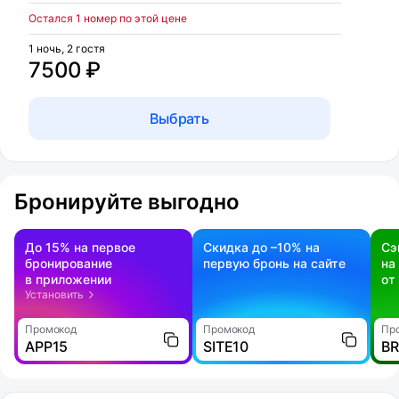
Остался 1 номер по этой цене
1 ночь, 2 гостя
7500 ₽
Выбрать
Бронируйте выгодно
До 15% на первое
Скидка до –10% на
Сэ
бронирование
первую бронь на сайте
на
в приложении
от
Установить
Промокод
Промокод
Пр
APP15
SITE10
B