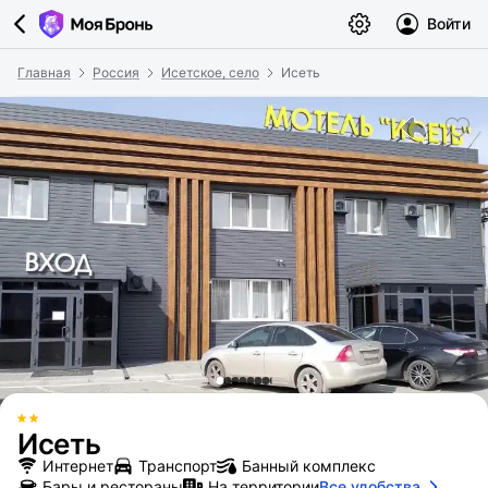
Войти
Главная
Россия
Исетское, село
Исеть
Исеть
Интернет
Транспорт
Банный комплекс
Бары и рестораны
На территории
Все удобства