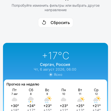
Попробуйте изменить фильтры или выбрать другое
направление
Сбросить
+17
°C
Сергач, Россия
Чт, 6 август 2026, 06:00
Ясно
Прогноз на неделю
Пт
Сб
Вс
Пн
Вт
Ср
7 авг
8
9
10
11
12
+30°
+24°
+23°
+23°
+25°
+21°
+18°
+17°
+15°
+12°
+13°
+14°