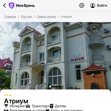
Войти
Главная
Россия
Севастополь
Атриум
Атриум
Интернет
Транспорт
Детям
Развлечения и спорт
Бары и рестораны