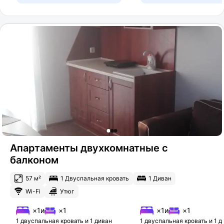
Апартаменты двухкомнатные с
балконом
57 м²
1 Двуспальная кровать
1 Диван
Wi-Fi
Утюг
×1
и
×1
×1
и
×1
1 двуспальная кровать и 1 диван
1 двуспальная кровать и 1 д