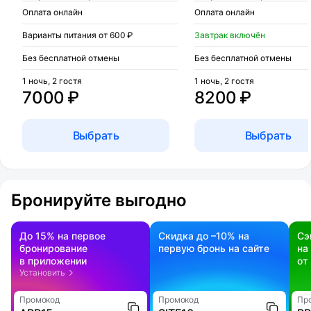
Оплата онлайн
Оплата онлайн
Варианты питания от 600 ₽
Завтрак включён
Без бесплатной отмены
Без бесплатной отмены
1 ночь, 2 гостя
1 ночь, 2 гостя
7000 ₽
8200 ₽
Выбрать
Выбрать
Бронируйте выгодно
До 15% на первое
Скидка до –10% на
Сэ
бронирование
первую бронь на сайте
на
в приложении
от
Установить
Промокод
Промокод
Пр