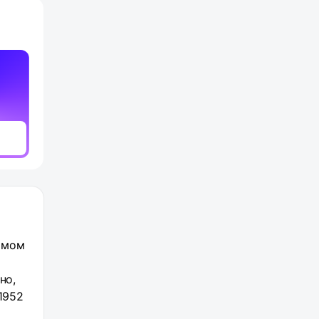
самом
но,
1952