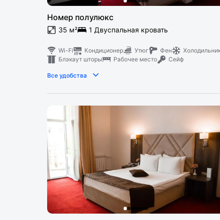
Номер полулюкс
35 м²
1 Двуспальная кровать
Wi-Fi
Кондиционер
Утюг
Фен
Холодильни
Блэкаут шторы
Рабочее место
Сейф
Все удобства