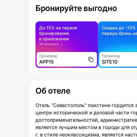
Бронируйте выгодно
До 15% на первое
Скидка до –10%
бронирование
первую бронь на
в приложении
Установить
Промокод
Промокод
APP15
SITE10
Об отеле
Отель "Севастополь" поистине гордится 
центре исторической и деловой части го
достопримечательностей, административн
является лучшим местом в городе для от
г. в стиле неоклассицизма, является на