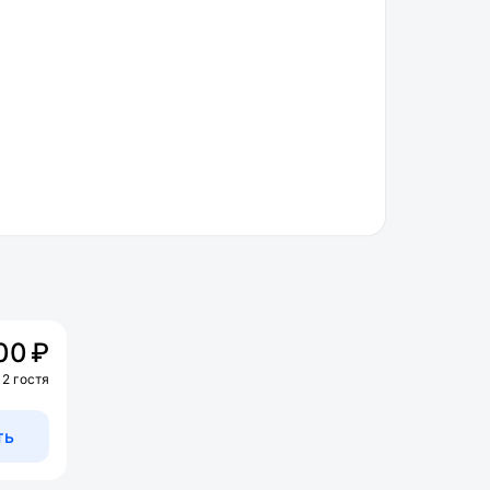
00 ₽
 2 гостя
ть