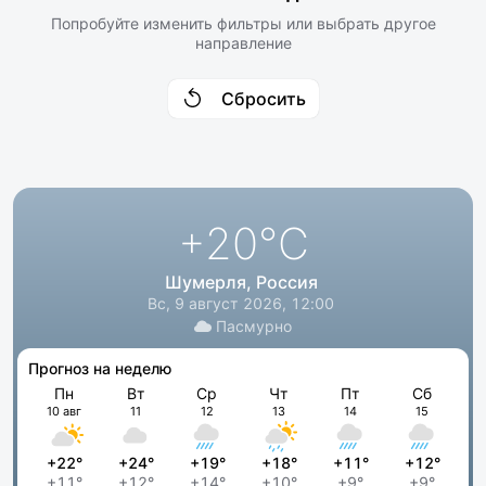
Попробуйте изменить фильтры или выбрать другое
направление
Сбросить
+20
°C
Шумерля, Россия
Вс, 9 август 2026, 12:00
Пасмурно
Прогноз на неделю
Пн
Вт
Ср
Чт
Пт
Сб
10 авг
11
12
13
14
15
+22°
+24°
+19°
+18°
+11°
+12°
+11°
+12°
+14°
+10°
+9°
+9°