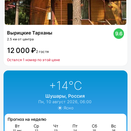
Вырицкие Тарханы
9.6
2.5 км от центра
12 000 ₽
2 гостя
Остался 1 номер по этой цене
+14
°C
Шушары, Россия
Пн, 10 август 2026, 06:00
Ясно
Прогноз на неделю
Вт
Ср
Чт
Пт
Сб
Вс
11 авг
12
13
14
15
16