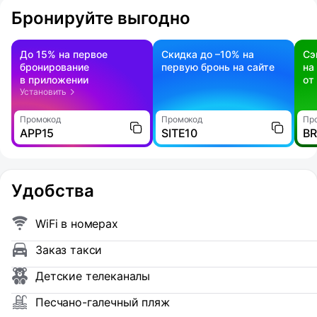
Бронируйте выгодно
До 15% на первое
Скидка до –10% на
Сэ
бронирование
первую бронь на сайте
на
в приложении
от
Установить
Промокод
Промокод
Пр
APP15
SITE10
B
Удобства
WiFi в номерах
Заказ такси
Детские телеканалы
Песчано-галечный пляж