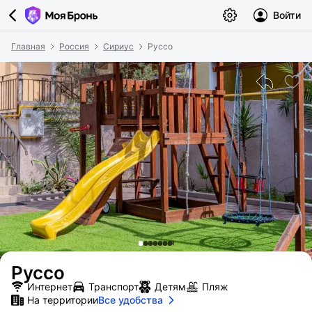
Войти
Главная
Россия
Сириус
Руссо
Руссо
Интернет
Транспорт
Детям
Пляж
На территории
Все удобства