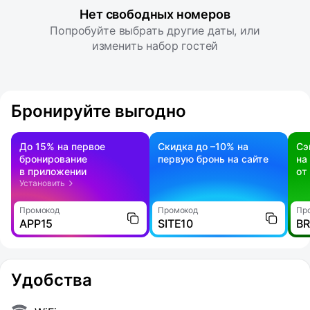
Нет свободных номеров
Попробуйте выбрать другие даты, или
изменить набор гостей
Бронируйте выгодно
До 15% на первое
Скидка до –10% на
Сэ
бронирование
первую бронь на сайте
на
в приложении
от
Установить
Промокод
Промокод
Пр
APP15
SITE10
B
Удобства