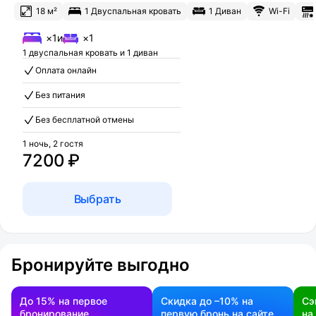
18 м²
1 Двуспальная кровать
1 Диван
Wi-Fi
×1
и
×1
1 двуспальная кровать и 1 диван
Оплата онлайн
Без питания
Без бесплатной отмены
1 ночь, 2 гостя
7200 ₽
Выбрать
Бронируйте выгодно
До 15% на первое
Скидка до –10% на
Сэ
бронирование
первую бронь на сайте
на