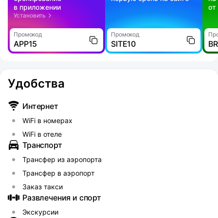
в приложении
от
Установить
Промокод
Промокод
Пр
APP15
SITE10
B
Удобства
Интернет
WiFi в номерах
WiFi в отеле
Транспорт
Трансфер из аэропорта
Трансфер в аэропорт
Заказ такси
Развлечения и спорт
Экскурсии