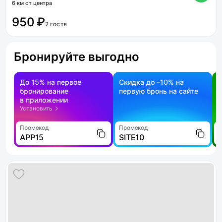
6 км от центра
950 ₽
2 гостя
Бронируйте выгодно
До 15% на первое
Скидка до –10% на
бронирование
первую бронь на сайте
н
в приложении
о
Установить
Промокод
Промокод
П
APP15
SITE10