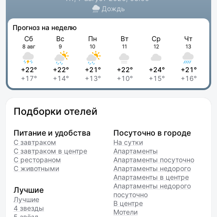
Дождь
Прогноз на неделю
Сб
Вс
Пн
Вт
Ср
Чт
8 авг
9
10
11
12
13
+22°
+22°
+21°
+22°
+24°
+21°
+17°
+14°
+13°
+10°
+15°
+16°
Подборки отелей
Питание и удобства
Посуточно в городе
С завтраком
На сутки
С завтраком в центре
Апартаменты
С рестораном
Апартаменты посуточно
С животными
Апартаменты недорого
Апартаменты в центре
Апартаменты недорого
Лучшие
посуточно
Лучшие
В центре
4 звезды
Мотели
5 звёзд