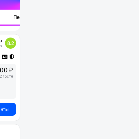
Перейти
о
8.2
в
000 ₽
2 гостя
анты