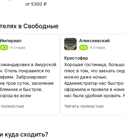
от 5300 ₽
телях в Свободные
Империал
Алексеевский
8.2
8.9
4 отзыва
4 отзыва
Кристофер
командировке в Амурской
Хорошая гостиница, большой
и. Отель понравился по
плюс в том, что заехать сюда
афиям. Забронировал
можно даже ночью.
на трое суток, заселение
Администратор нас быстро
блемное и быстрое.
оформила и провела в номер. У
хорош во всем
нас была удобная кровать. Мы
ожение, просторный
тут планировали только
 полностью
Читать полностью
 дизайн. Атмосфера
переспать и уехать, так как
вободный)
риал
: Алексеевский
его уюта, отдыхать
была дальше дальняя дорога.
 великолепно, очень
Выспались прекрасно, ничего не
но. Абсолютно нет шума,
мешало отдыхать,
 замечательно.
звукоизоляция достойная,
и куда сходить?
поутру нам подали очень