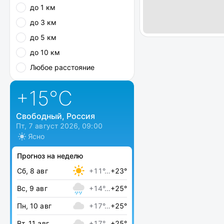
до 1 км
до 3 км
до 5 км
до 10 км
Любое расстояние
+15
°C
Свободный, Россия
Пт, 7 август 2026, 09:00
Ясно
Прогноз на неделю
Сб, 8 авг
+11°…
+23°
Вс, 9 авг
+14°…
+25°
Пн, 10 авг
+17°…
+25°
Вт, 11 авг
+17°…
+25°