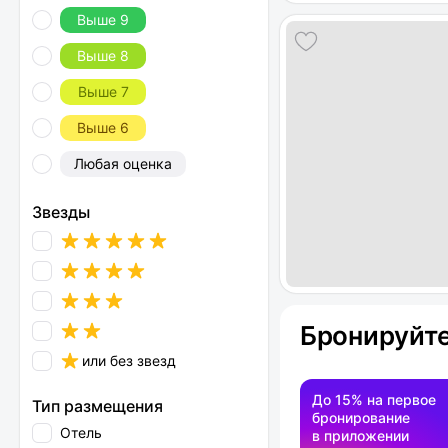
Выше 9
Выше 8
Выше 7
Выше 6
Любая оценка
Звезды
Бронируйте
или без звезд
До 15% на первое
Тип размещения
бронирование
Отель
в приложении