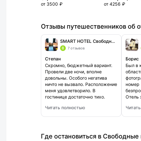
от 3500 ₽
от 4256 ₽
Отзывы путешественников об о
SMART HOTEL Свободный (Смарт отель Свободный)
8
7 отзывов
Степан
Борис
Скромно, бюджетный вариант.
Был в 
Провели две ночи, вполне
област
довольны. Особого негатива
фотогр
ничто не вызвало. Расположение
номер 
меня удовлетворило. В
безпро
гостинице достаточно тихо.
Отель 
Чистота поддерживается на
распол
Читать полностью
Читать
довольно высоком уровне.
номер,
: SMART HOTEL Свободный (Смарт отель С
: Импе
Спать было комфортно,
домашн
раздражающих моментов не
просто
было.
спокой
спится
Где остановиться в Свободные 