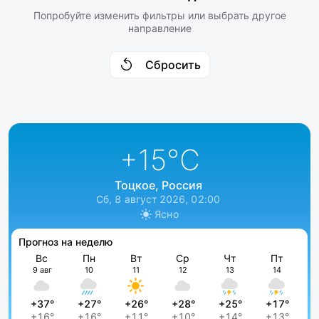
Попробуйте изменить фильтры или выбрать другое
направление
Сбросить
+15
°C
Тоцкое, Россия
Сб, 8 август 2026, 02:00
Ясно
Прогноз на неделю
Вс
Пн
Вт
Ср
Чт
Пт
9 авг
10
11
12
13
14
+37°
+27°
+26°
+28°
+25°
+17°
+16°
+16°
+11°
+10°
+14°
+13°