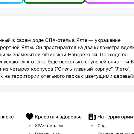
енный в своем роде СПА-отель в Ялте — украшение
ортной Ялты. Он простирается на два километра вдол
нием знаменитой ялтинской Набережной. Проходя по
спускаются к отелю. Еще несколько ступеней вниз — и 
 из четырех корпусов ("Отель-главный корпус", "Лето",
ных на территории отельного парка с цветущими деревья
Д
в г. Симферополь -100 км.,а до железнодорожного
 гостям современные номера совсем необходимым
го уровня и многочисленные услуги. Просторные и
нены в мягких светлых тонах. С каждого балкона
 парк и Ялтинскую бухту. Дизайн интерьера оформлен в
плекс
Красота и здоровье
На территории
 Полы покрыты ковровым покрытием, стены украшены
SPA-комплекс
Сад
 потолки имеют встроенное регулируемое освещение.
ть номеров имеет собственный балкон с летней мебелью
я
Массаж ног
Камера хранения