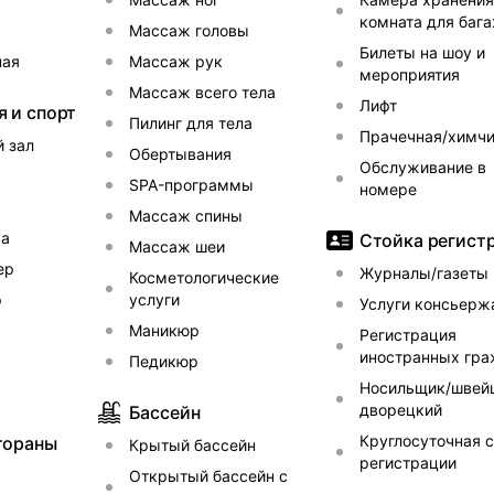
комната для баг
тей Wellness & SPA зона: русская баня,сауны и массажн
Массаж головы
есть ресторан Фабрикантъ. Атмосферу ресторана дополня
Билеты на шоу и
ная
Массаж рук
мероприятия
ечерам в будние дни на белом рояле играет тапер, по
Массаж всего тела
ивы.Гостям предлагается парковка на территории. Сто
Лифт
я и спорт
Пилинг для тела
оступ к Wi-Fi есть на всей территории отеля. Персонала
Прачечная/химчи
 зал
Обертывания
ших путешествий.
Обслуживание в
SPA-программы
номере
Массаж спины
ка
Стойка регист
Массаж шеи
ер
Журналы/газеты
Косметологические
р
услуги
Услуги консьерж
Маникюр
Регистрация
иностранных гр
Педикюр
Носильщик/швей
дворецкий
Бассейн
Круглосуточная 
тораны
Крытый бассейн
регистрации
Открытый бассейн с