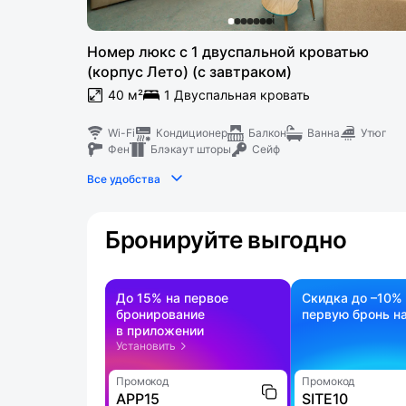
Номер люкс с 1 двуспальной кроватью
(корпус Лето) (с завтраком)
40 м²
1 Двуспальная кровать
Wi-Fi
Кондиционер
Балкон
Ванна
Утюг
Фен
Блэкаут шторы
Сейф
Все удобства
Бронируйте выгодно
До 15% на первое
Скидка до –10%
бронирование
первую бронь на
в приложении
Установить
Промокод
Промокод
APP15
SITE10