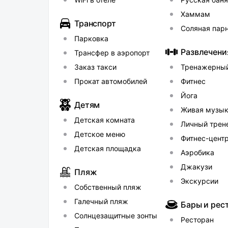
столиком и видом на море. К услугам гос
Хаммам
кабинет, фитнес - клуб. На территории 
Транспорт
Соляная пар
удачно подобранная фоновая музыка, по в
Парковка
выходным на сцене музыкальные коллект
Развлечени
Трансфер в аэропорт
регистрации работает круглосуточно, а д
Заказ такси
Тренажерный
любезно порекомендует маршрут для Ва
Прокат автомобилей
Фитнес
Йогa
Детям
Живая музы
Детская комната
Личный трен
Детское меню
Фитнес-цент
Детская площадка
Аэробика
Джакузи
Пляж
Экскурсии
Собственный пляж
Галечный пляж
Бары и рес
Солнцезащитные зонты
Ресторан