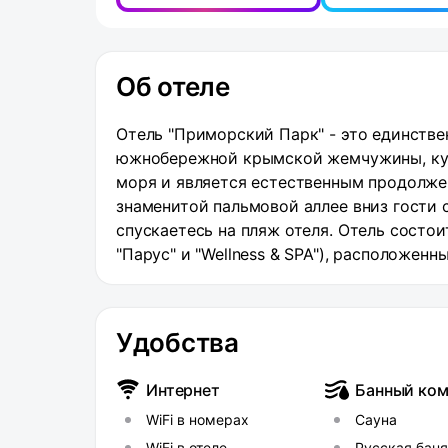
Об отеле
Отель "Приморский Парк" - это единств
южнобережной крымской жемчужины, кур
моря и является естественным продолже
знаменитой пальмовой аллее вниз гости 
спускаетесь на пляж отеля. Отель состоит
"Парус" и "Wellness & SPA"), расположен
кустарниками. Расстояние до аэропорта 
вокзала-86 км. Отель предлагает своим
комфортом, качественный сервис высоко
Удобства
заполненные светом, номера отеля выпол
открывается изумительный вид на город,
Интернет
Банный ком
стилях модерн, минимализм и классика.
WiFi в номерах
Сауна
декоративными элементами и картинами,
Отдельные ванные комнаты. Большая час
WiFi в отеле
Русская бан