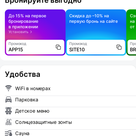
Бронируйте выгодно
До 15% на первое
Скидка до –10% на
Сэ
бронирование
первую бронь на сайте
на
в приложении
от
Установить
Промокод
Промокод
Пр
APP15
SITE10
B
Удобства
WiFi в номерах
Парковка
Детское меню
Солнцезащитные зонты
Сауна