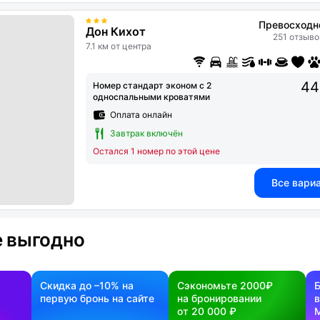
Превосходн
Дон Кихот
251 отзыво
7.1 км от центра
44
Номер стандарт эконом с 2
односпальными кроватями
Оплата онлайн
Завтрак включён
Остался 1 номер по этой цене
Все вари
 выгодно
Скидка до –10% на
Сэкономьте 2000₽
первую бронь на сайте
на бронировании
в
от 20 000 ₽