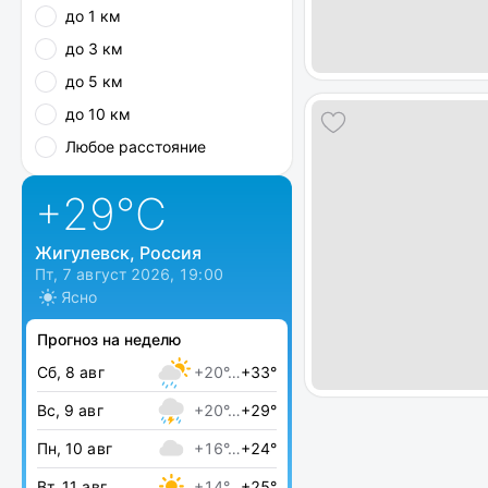
до 1 км
до 3 км
до 5 км
до 10 км
Любое расстояние
+29
°C
Жигулевск, Россия
Пт, 7 август 2026, 19:00
Ясно
Прогноз на неделю
Сб, 8 авг
+20°…
+33°
Вс, 9 авг
+20°…
+29°
Пн, 10 авг
+16°…
+24°
Вт, 11 авг
+14°…
+25°