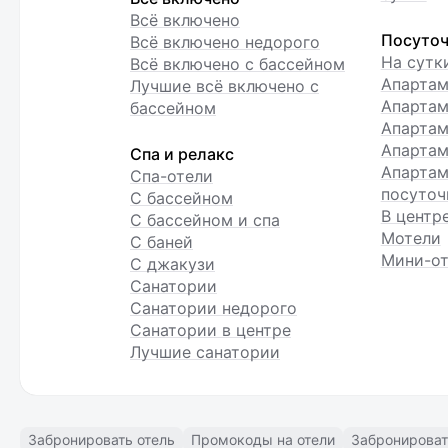
Всё включено
Посуточ
Всё включено недорого
На сутк
Всё включено с бассейном
Апарта
Лучшие всё включено с
Апартам
бассейном
Апартам
Апартам
Спа и релакс
Апартам
Спа-отели
посуточ
С бассейном
В центр
С бассейном и спа
Мотели
С баней
Мини-от
С джакузи
Санатории
Санатории недорого
Санатории в центре
Лучшие санатории
Забронировать отель
Промокоды на отели
Забронироват