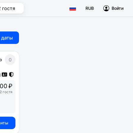
2 гостя
RUB
Войти
 даты
0
о
00 ₽
2 гостя
анты