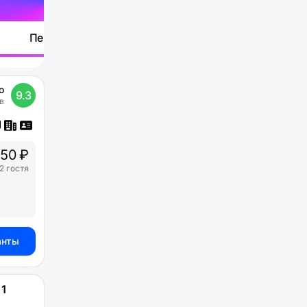
Перейти
о
9.3
в
50 ₽
2 гостя
анты
11