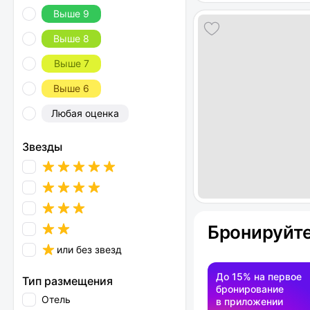
Выше 9
Выше 8
Выше 7
Выше 6
Любая оценка
Звезды
Бронируйте
или без звезд
До 15% на первое
Тип размещения
бронирование
Отель
в приложении