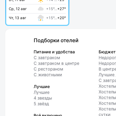
Ср, 12 авг
+15°…
+27°
Чт, 13 авг
+15°…
+20°
Подборки отелей
Питание и удобства
Бюджет
С завтраком
Недоро
С завтраком в центре
Недорог
С рестораном
В центр
С животными
Лучшие 
С завтр
Хостел
Лучшие
Хостелы
Лучшие
Хостелы
4 звезды
Хостелы
5 звёзд
Хостелы
сутки
Всё включено