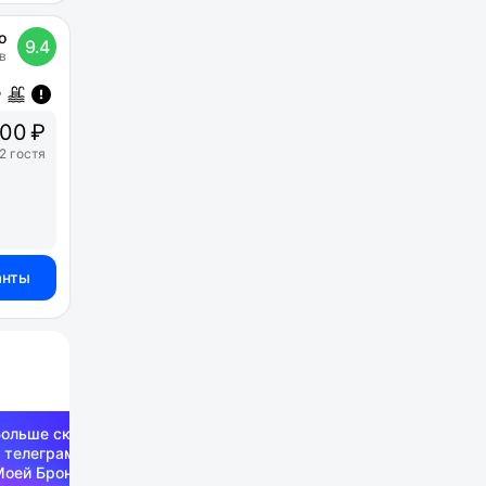
о
9.4
в
00 ₽
2 гостя
анты
Больше скидок —
 телеграм-канале
Моей Брони