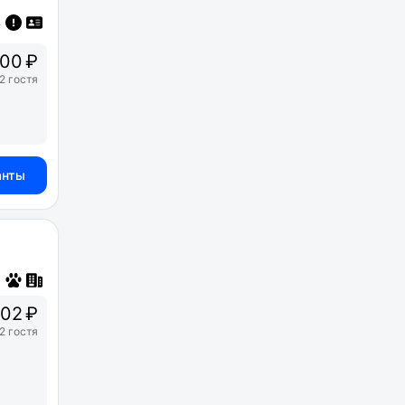
00 ₽
2 гостя
анты
02 ₽
2 гостя