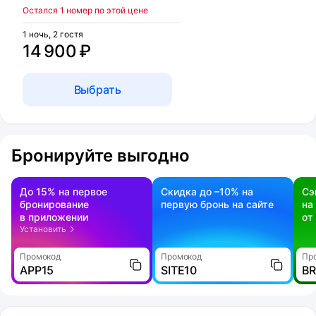
Остался 1 номер по этой цене
1 ночь, 2 гостя
14 900 ₽
Выбрать
Бронируйте выгодно
До 15% на первое
Скидка до –10% на
Сэ
бронирование
первую бронь на сайте
на
в приложении
от
Установить
Промокод
Промокод
Пр
APP15
SITE10
B