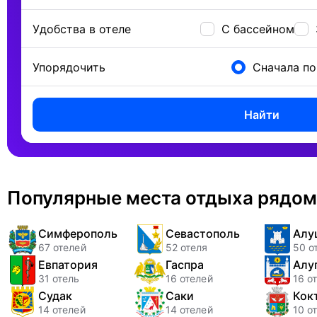
Удобства в отеле
С бассейном
Упорядочить
Сначала п
Найти
Популярные места отдыха рядом
Симферополь
Севастополь
Алу
67 отелей
52 отеля
50 о
Евпатория
Гаспра
Алу
31 отель
16 отелей
16 о
Судак
Саки
Кок
14 отелей
14 отелей
10 о