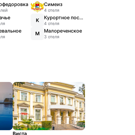
офедоровка
Симеиз
елей
4 отеля
ачье
Курортное поселок (Феодосия)
К
еля
4 отеля
евальное
Малореченское
М
еля
3 отеля
Виста