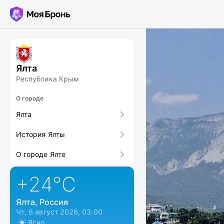
Ялта
Республика Крым
О городе
Ялта
История Ялты
О городе Ялте
+24
°C
Ялта, Россия
Чт, 6 август 2026, 03:00
Ясно