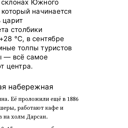
 склонах Южного
 который начинается
ь царит
ета столбики
28 °C, в сентябре
мные толпы туристов
ы — всё самое
т центра.
ая набережная
на. Её проложили ещё в 1886
ршеры, работают кафе и
в на холм Дарсан.