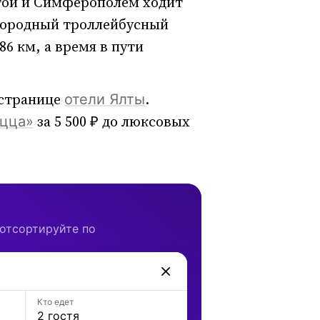
той и Симферополем ходит
городный троллейбусный
6 км, а время в пути
 странице
.
отели Ялты
за 5 500 ₽ до люксовых
цца»
 отсортируйте по
Кто едет
2 гостя