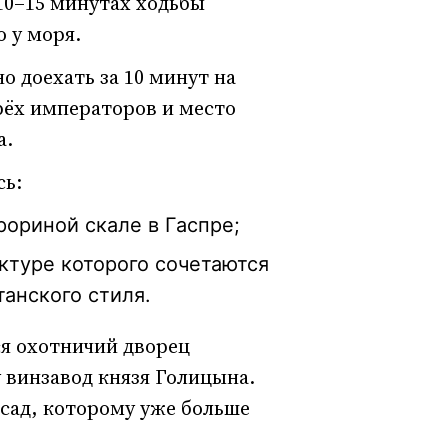
10–15 минутах ходьбы
 у моря.
 доехать за 10 минут на
рёх императоров и место
а.
сь:
рориной скале в Гаспре;
ктуре которого сочетаются
анского стиля.
ся охотничий дворец
 винзавод князя Голицына.
сад, которому уже больше