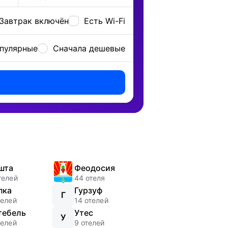
Завтрак включён
Есть Wi-Fi
опулярные
Сначала дешевые
шта
Феодосия
телей
44 отеля
пка
Гурзуф
Г
телей
14 отелей
тебель
Утес
У
телей
9 отелей