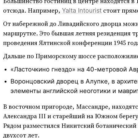
Большинство гостиниц в центре находятся в 
отсюда. Например,
стоит прямо
Yalta Intourist
От набережной до Ливадийского дворца можно
маршрутке. Это бывшая летняя резиденция т
проведения Ялтинской конференции 1945 год
Дальше по Приморскому шоссе расположили
«Ласточкино гнездо» на 40-метровой Ав
Воронцовский дворец в Алупке, в архите
элементы английской неоготики и маврит
В восточном пригороде, Массандре, находят
Александра III и старейший на Южном берегу
Рядом разместился Никитский ботанический 
двухсот лет.