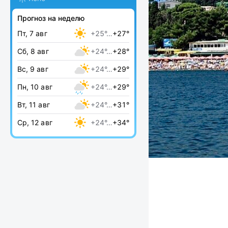
Прогноз на неделю
Пт, 7 авг
+25°…
+27°
Сб, 8 авг
+24°…
+28°
Вс, 9 авг
+24°…
+29°
Пн, 10 авг
+24°…
+29°
Вт, 11 авг
+24°…
+31°
Ср, 12 авг
+24°…
+34°