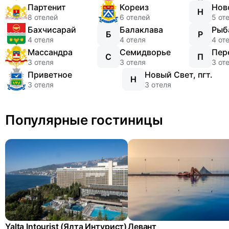
Партенит
Кореиз
Нов
Н
8 отелей
6 отелей
5 от
Бахчисарай
Балаклава
Рыб
Б
Р
4 отеля
4 отеля
4 от
Массандра
Семидворье
Пер
С
П
3 отеля
3 отеля
3 от
Приветное
Новый Свет, пгт.
Н
3 отеля
3 отеля
Популярные гостиницы
Yalta Intourist (Ялта Интурист)
Левант