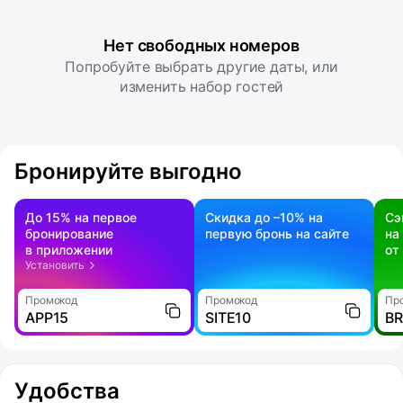
Нет свободных номеров
Попробуйте выбрать другие даты, или
изменить набор гостей
Бронируйте выгодно
До 15% на первое
Скидка до –10% на
Сэ
бронирование
первую бронь на сайте
на
в приложении
от
Установить
Промокод
Промокод
Пр
APP15
SITE10
B
Удобства