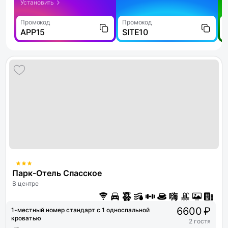
Установить
Промокод
Промокод
П
APP15
SITE10
Парк-Отель Спасское
В центре
6600 ₽
1-местный номер стандарт с 1 односпальной
кроватью
2 гостя