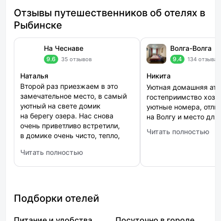
Отзывы путешественников об отелях в
Рыбинске
На Чеснаве
Волга-Волга
9.6
9.4
35 отзывов
134 отзыва
Наталья
Никита
Второй раз приезжаем в это
Уютная домашняя ат
замечательное место, в самый
гостеприимство хозя
уютный на свете домик
уютные номера, отли
на берегу озера. Нас снова
на Волгу и место для
очень приветливо встретили,
Читать полностью
: Волга-Волга
в домике очень чисто, тепло,
есть все необходимое:
Читать полностью
холодильник,
: На Чеснаве
чайник,микроволновая
печь,посуда,телевизор. В ванной
комнате душ,горячая вода,
полотенца,,гель для мытья рук,
Подборки отелей
гель для мытья посуды и даже
губка для мытья
Питание и удобства
Посуточно в городе