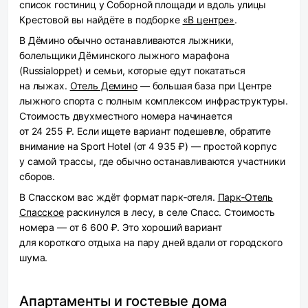
список гостиниц у Соборной площади и вдоль улицы
Крестовой вы найдёте в подборке
«В центре»
.
В Дёмино
обычно останавливаются лыжники,
болельщики Дёминского лыжного марафона
(Russialoppet) и семьи, которые едут покататься
на лыжах.
Отель Демино
— большая база при Центре
лыжного спорта с полным комплексом инфраструктуры.
Стоимость двухместного номера начинается
от 24 255 ₽. Если ищете вариант подешевле, обратите
внимание на Sport Hotel (от 4 935 ₽) — простой корпус
у самой трассы, где обычно останавливаются участники
сборов.
В Спасском
вас ждёт формат парк‑отеля.
Парк‑Отель
Спасское
раскинулся в лесу, в селе Спасс. Стоимость
номера — от 6 600 ₽. Это хороший вариант
для короткого отдыха на пару дней вдали от городского
шума.
Апартаменты и гостевые дома