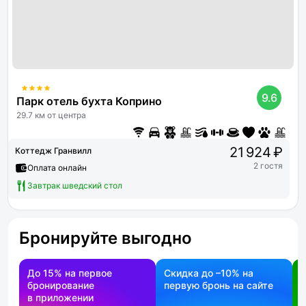
9.6
Парк отель бухта Коприно
29.7 км от центра
21 924 ₽
Коттедж Гранвилл
2 гостя
Оплата онлайн
Завтрак шведский стол
Бронируйте выгодно
До 15% на первое
Скидка до –10% на
бронирование
первую бронь на сайте
н
в приложении
о