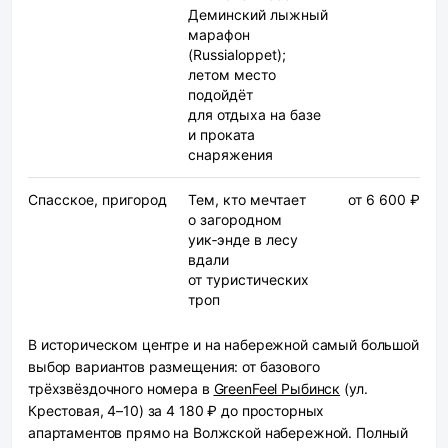
Деминский лыжный
марафон
(Russialoppet);
летом место
подойдёт
для отдыха на базе
и проката
снаряжения
Спасское, пригород
Тем, кто мечтает
от 6 600 ₽
о загородном
уик‑энде в лесу
вдали
от туристических
троп
В историческом центре и на набережной
самый большой
выбор вариантов размещения: от базового
трёхзвёздочного номера в
GreenFeel Рыбинск
(ул.
Крестовая, 4–10) за 4 180 ₽ до просторных
апартаментов прямо на Волжской набережной. Полный