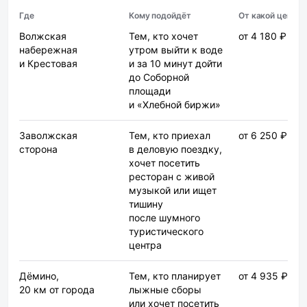
Где
Кому подойдёт
От какой цены
Волжская
Тем, кто хочет
от 4 180 ₽
набережная
утром выйти к воде
и Крестовая
и за 10 минут дойти
до Соборной
площади
и «Хлебной биржи»
Заволжская
Тем, кто приехал
от 6 250 ₽
сторона
в деловую поездку,
хочет посетить
ресторан с живой
музыкой или ищет
тишину
после шумного
туристического
центра
Дёмино,
Тем, кто планирует
от 4 935 ₽
20 км от города
лыжные сборы
или хочет посетить