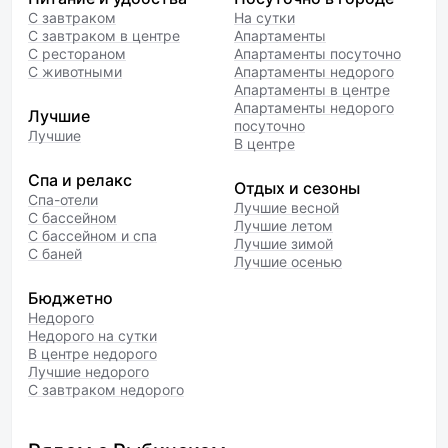
посуды,кухонное
С завтраком
На сутки
подотенчико..всё новое.
С завтраком в центре
Апартаменты
Персонал очень добродушный
С рестораном
Апартаменты посуточно
и вежливый. Мы очень
С животными
Апартаменты недорого
благодарны очень
Апартаменты в центре
ответственному сотруднику
Апартаменты недорого
Лучшие
посуточно
Алексею за его помощь.
Лучшие
В центре
Сотруднику кафе Марине
за её приветливость
Спа и релакс
и очаровательную улыбку.
Отдых и сезоны
Спа-отели
Поварам,
Лучшие весной
С бассейном
Лучшие летом
администраторам..А за ухоженн
С бассейном и спа
Лучшие зимой
ость , чистоту и красоту
С баней
Лучшие осенью
на территории это особенное
спасибо! Наверное, поэтому
Бюджетно
и хочется возвращаться в такие
Недорого
места,где так все по- доброму
Недорого на сутки
и красиво. Когда сидишь
В центре недорого
на самом краю у озера с чашкой
Лучшие недорого
кофе, болтаешь ногами над
С завтраком недорого
водой, а озеро гладкое-
гладкое,и тишина звенит
в ушах.На противоположном