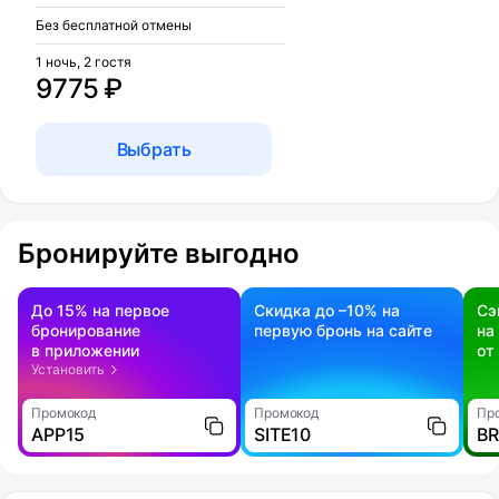
Без бесплатной отмены
1 ночь, 2 гостя
9775 ₽
Выбрать
Бронируйте выгодно
До 15% на первое
Скидка до –10% на
Сэ
бронирование
первую бронь на сайте
на
в приложении
от
Установить
Промокод
Промокод
Пр
APP15
SITE10
B