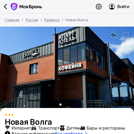
Войти
Главная
Россия
Рыбинск
Новая Волга
Новая Волга
Интернет
Транспорт
Детям
Бары и рестораны
Важная информация
Все удобства