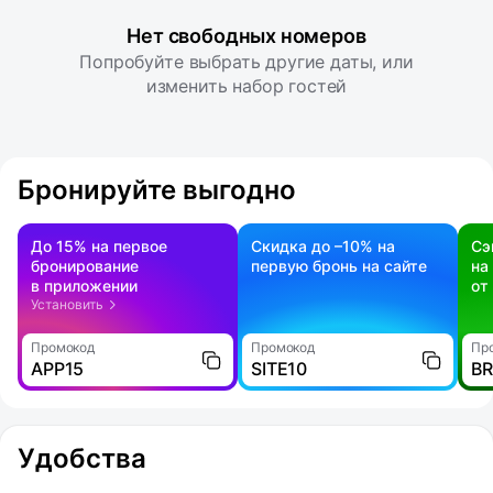
Нет свободных номеров
Попробуйте выбрать другие даты, или
изменить набор гостей
Бронируйте выгодно
До 15% на первое
Скидка до –10% на
Сэ
бронирование
первую бронь на сайте
на
в приложении
от
Установить
Промокод
Промокод
Пр
APP15
SITE10
B
Удобства