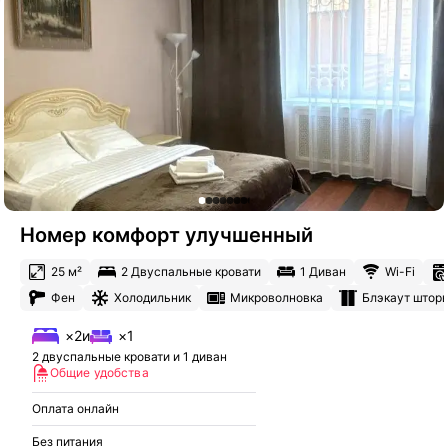
Номер комфорт улучшенный
25 м²
2 Двуспальные кровати
1 Диван
Wi-Fi
Фен
Холодильник
Микроволновка
Блэкаут штор
×2
и
×1
2 двуспальные кровати и 1 диван
Общие удобства
Оплата онлайн
Без питания