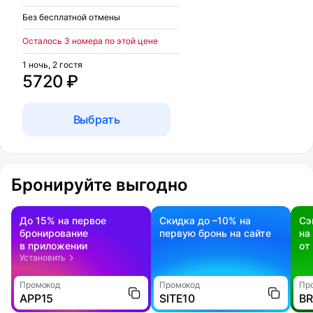
Без бесплатной отмены
Осталось 3 номера по этой цене
1 ночь, 2 гостя
5720 ₽
Выбрать
Бронируйте выгодно
До 15% на первое
Скидка до –10% на
Сэ
бронирование
первую бронь на сайте
на
в приложении
от
Установить
Промокод
Промокод
Пр
APP15
SITE10
B