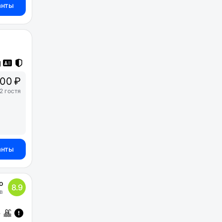
анты
00 ₽
2 гостя
анты
о
8.9
в