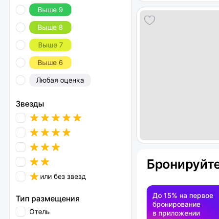
Выше 9
Выше 8
Выше 7
Выше 6
Любая оценка
Звезды
Бронируйте
или без звезд
До 15% на первое
Тип размещения
бронирование
Отель
в приложении