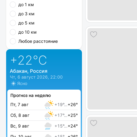
до 1 км
до 3 км
до 5 км
до 10 км
Любое расстояние
+22
°C
Абакан, Россия
Чт, 6 август 2026, 22:00
Ясно
Прогноз на неделю
Пт, 7 авг
+19°…
+26°
Сб, 8 авг
+17°…
+25°
Вс, 9 авг
+15°…
+24°
Пн, 10 авг
+15°…
+26°