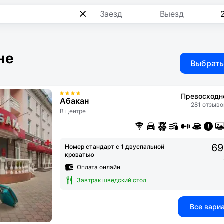
Заезд
Выезд
не
Выбрать
Превосходн
Абакан
281 отзыво
В центре
69
Номер стандарт с 1 двуспальной
кроватью
Оплата онлайн
Завтрак шведский стол
Все вари