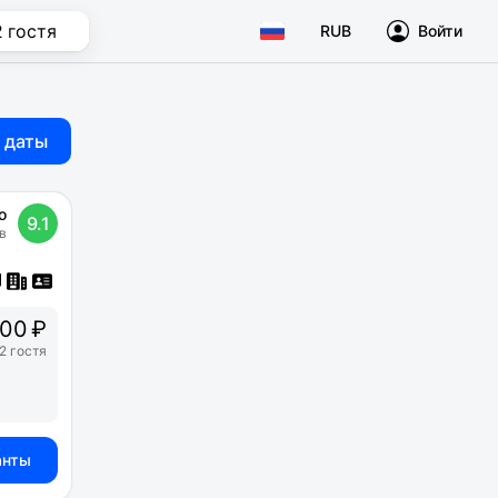
2 гостя
RUB
Войти
 даты
о
9.1
в
00 ₽
2 гостя
анты