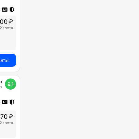
00 ₽
2 гостя
анты
о
9.1
в
70 ₽
2 гостя