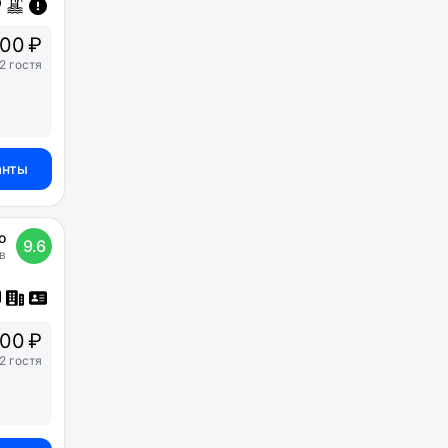
100 ₽
2 гостя
анты
о
9.6
в
00 ₽
2 гостя