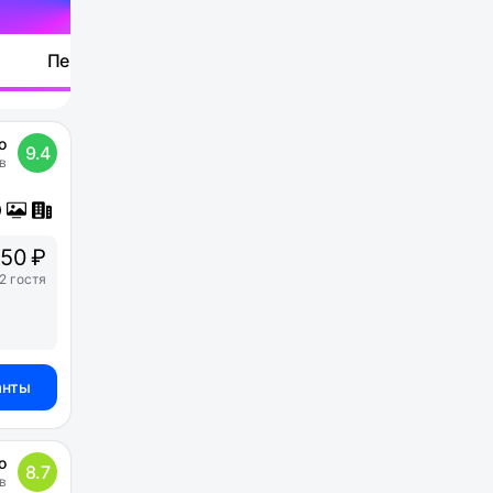
Перейти
о
9.4
в
50 ₽
2 гостя
анты
о
8.7
в