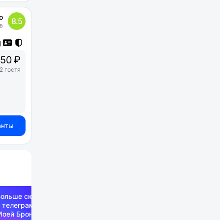
о
8.5
в
50 ₽
2 гостя
анты
Больше скидок —
 телеграм-канале
Моей Брони