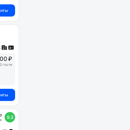
анты
200 ₽
2 гостя
анты
о
9.3
в