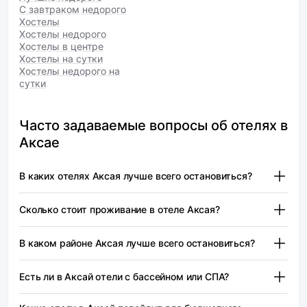
С завтраком недорого
Хостелы
Хостелы недорого
Хостелы в центре
Хостелы на сутки
Хостелы недорого на
сутки
Часто задаваемые вопросы об отелях в
Аксае
В каких отелях Аксая лучше всего остановиться?
Евразия-Аксай (1 звезда) — от 3 100 ₽
Сколько стоит проживание в отеле Аксая?
Как Дома Аксай — от 4 020 ₽
Евразия-Аксай (1 звезда) — от 3 100 ₽
Аксу (2 звезды) — от 3 300 ₽
В каком районе Аксая лучше всего остановиться?
Стоимость проживания в отелях Аксая может
При выборе отеля в Аксай важно учитывать не только
варьироваться в зависимости от сезона, уровня
В Аксай лучше всего остановиться в центре города, где
расположение, но и доступные удобства.
Есть ли в Аксай отели с бассейном или СПА?
комфорта и расположения. Рекомендуется заранее
сосредоточены основные достопримечательности и
Рекомендуется обратить внимание на отзывы других
ознакомиться с отзывами и рейтингами, чтобы выбрать
инфраструктура. Это позволит вам легко добраться до
гостей, чтобы получить представление о качестве
Хуторок (2 звезды) — от 3 000 ₽
наиболее подходящий вариант.