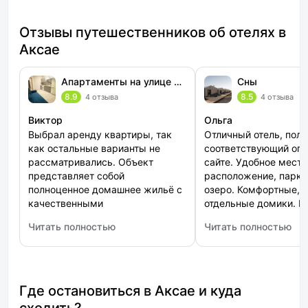
Отзывы путешественников об отелях в
Аксае
Апартаменты на улице Платова 72В
Сны
8.9
8.5
4 отзыва
4 отзыва
Виктор
Ольга
Выбрал аренду квартиры, так
Отличный отель, пол
как остальные варианты не
соответствующий опи
рассматривались. Объект
сайте. Удобное место
представляет собой
расположение, парко
полноценное домашнее жильё с
озеро. Комфортные, 
качественными
отдельные домики. Е
принадлежностями для сна,
отлично выспались. 
Читать полностью
Читать полностью
обширной кухней с полным
большое!!!
: Апартаменты на улице Платова 72В
: Сны
набором оборудования и
удобной ванной комнатой.
Гигиенические нормы
соблюдены, никаких неудобств
Где остановиться в Аксае и куда
вроде шума или неприятного