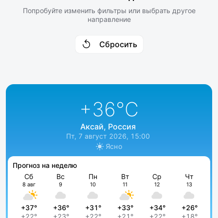
Попробуйте изменить фильтры или выбрать другое
направление
Сбросить
+36
°C
Аксай, Россия
Пт, 7 август 2026, 15:00
Ясно
Прогноз на неделю
Сб
Вс
Пн
Вт
Ср
Чт
8 авг
9
10
11
12
13
+37°
+36°
+31°
+33°
+34°
+26°
+22°
+23°
+22°
+21°
+22°
+18°