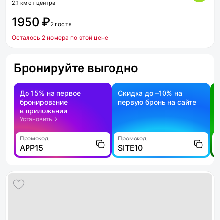
2.1 км от центра
1950 ₽
2 гостя
Осталось 2 номера по этой цене
Бронируйте выгодно
До 15% на первое
Скидка до –10% на
бронирование
первую бронь на сайте
н
в приложении
о
Установить
Промокод
Промокод
П
APP15
SITE10