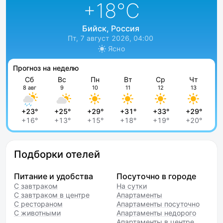
+18
°C
Бийск, Россия
Пт, 7 август 2026, 04:00
Ясно
Прогноз на неделю
Сб
Вс
Пн
Вт
Ср
Чт
8 авг
9
10
11
12
13
+23°
+25°
+29°
+31°
+33°
+29°
+16°
+13°
+15°
+18°
+19°
+20°
Подборки отелей
Питание и удобства
Посуточно в городе
С завтраком
На сутки
С завтраком в центре
Апартаменты
С рестораном
Апартаменты посуточно
С животными
Апартаменты недорого
Апартаменты в центре