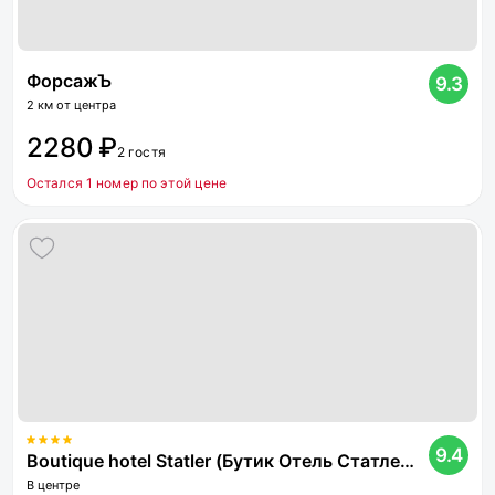
ФорсажЪ
9.3
2 км от центра
2280 ₽
2 гостя
Остался 1 номер по этой цене
9.4
Boutique hotel Statler (Бутик Отель Статлер) (бывш. Прага)
В центре