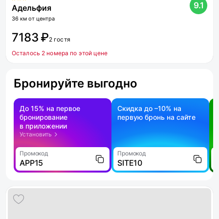
9.1
Адельфия
36 км от центра
7183 ₽
2 гостя
Осталось 2 номера по этой цене
Бронируйте выгодно
До 15% на первое
Скидка до –10% на
бронирование
первую бронь на сайте
н
в приложении
о
Установить
Промокод
Промокод
П
APP15
SITE10