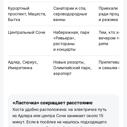
Курортный
Санатории и спа,
Приехали
проспект, Мацеста,
сероводородные
ради процеду
Бытха
ванны
и режима
Центральный Сочи
Набережная, парк
Тем, кто хоче
«Ривьера»,
вечером горо
рестораны
ритм
и концерты
Адлер, Сириус,
Новые резорты,
Прилетевшим
Имеретинка
Олимпийский парк,
и семьям с д
аэропорт
«Ласточка» сокращает расстояние
Хоста удобно расположена: на электричке путь
из Адлера или центра Сочи занимает около 15
минут. Если в посёлке не нашлось подходящего