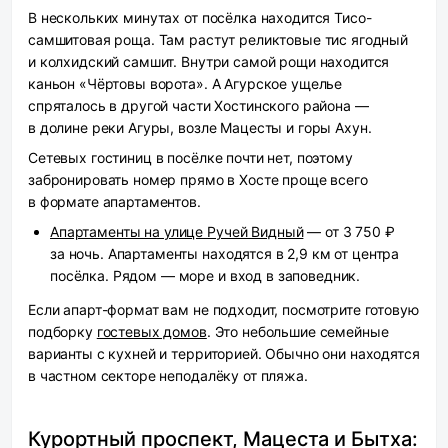
В нескольких минутах от посёлка находится Тисо-
самшитовая роща. Там растут реликтовые тис ягодный
и колхидский самшит. Внутри самой рощи находится
каньон «Чёртовы ворота». А Агурское ущелье
спряталось в другой части Хостинского района —
в долине реки Агуры, возле Мацесты и горы Ахун.
Сетевых гостиниц в посёлке почти нет, поэтому
забронировать номер прямо в Хосте проще всего
в формате апартаментов.
Апартаменты на улице Ручей Видный
— от 3 750 ₽
за ночь. Апартаменты находятся в 2,9 км от центра
посёлка. Рядом — море и вход в заповедник.
Если апарт-формат вам не подходит, посмотрите готовую
подборку
гостевых домов
. Это небольшие семейные
варианты с кухней и территорией. Обычно они находятся
в частном секторе неподалёку от пляжа.
Курортный проспект, Мацеста и Бытха: