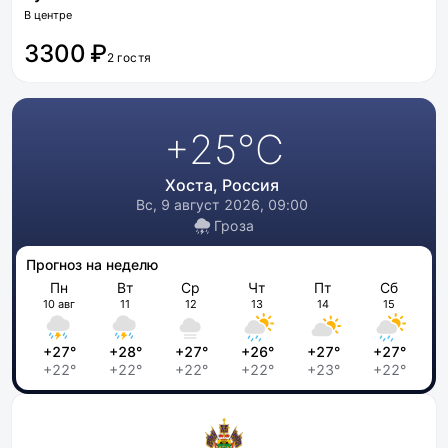
В центре
3300 ₽
2 гостя
+25
°C
Хоста, Россия
Вс, 9 август 2026, 09:00
Гроза
Прогноз на неделю
Пн
Вт
Ср
Чт
Пт
Сб
10 авг
11
12
13
14
15
+27°
+28°
+27°
+26°
+27°
+27°
+22°
+22°
+22°
+22°
+23°
+22°