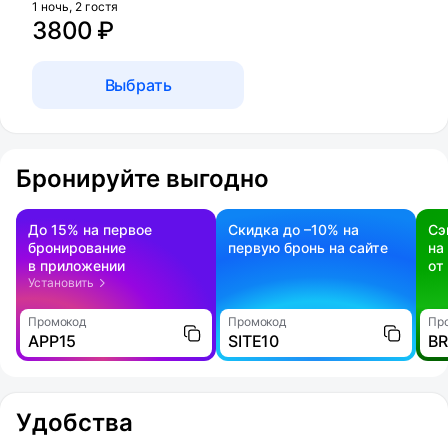
1 ночь, 2 гостя
3800 ₽
Выбрать
Бронируйте выгодно
До 15% на первое
Скидка до –10% на
Сэ
бронирование
первую бронь на сайте
на
в приложении
от
Установить
Промокод
Промокод
Пр
APP15
SITE10
B
Удобства