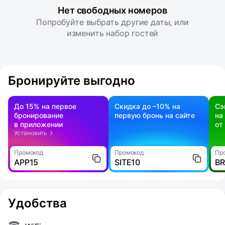
Нет свободных номеров
Попробуйте выбрать другие даты, или
изменить набор гостей
Бронируйте выгодно
До 15% на первое
Скидка до –10% на
Сэ
бронирование
первую бронь на сайте
на
в приложении
от
Установить
Промокод
Промокод
Пр
APP15
SITE10
B
Удобства