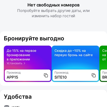
Нет свободных номеров
Попробуйте выбрать другие даты, или
изменить набор гостей
Бронируйте выгодно
До 15% на первое
Скидка до –10% на
Сэ
бронирование
первую бронь на сайте
на
в приложении
от
Установить
Промокод
Промокод
Пр
APP15
SITE10
B
Удобства