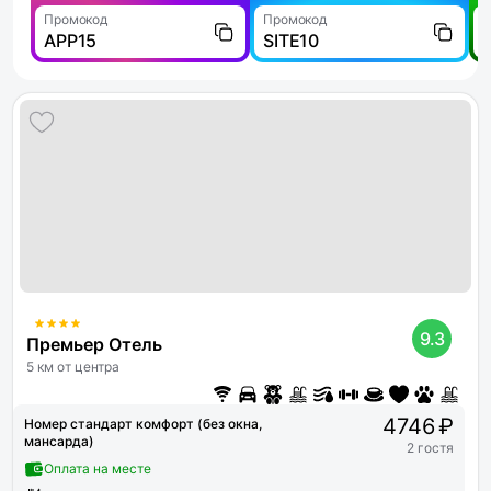
Промокод
Промокод
П
APP15
SITE10
9.3
Премьер Отель
5 км от центра
4746 ₽
Номер стандарт комфорт (без окна,
мансарда)
2 гостя
Оплата на месте