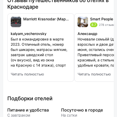
Отзывы путешественников об отелях в
Краснодаре
Marriott Krasnodar (Марриотт Краснодар)
8.7
278 отзывов
kalyam_vecherovsky
Александр
Был в командировке в марте
Ночевали семьёй (дв
2023. Отличный отель, номер
взрослых и двое дете
был шикарен, матрасы мягкие,
июня, остались очень
завтрак шведский стол
Приветливый персона
(оч вкусно), вид из окна
красивый, а стильны
на Красную с 14 этажа), спорт
удобные кровати, па
зал, бассейн, парная, хамам.
на территории - в ито
Читать полностью
Читать полностью
Ценник конечно - моё почтение.
фантастическое соче
: Marriott Krasnodar (Марриотт Краснодар)
: Smart People Eco H
Из минусов - при длительном
и качества. Рекомен
проживании это отсутствие
кто ищет отель в Кра
прачечной, точнее предлагают
стороннюю прачечную
Подборки отелей
с конским ценником (900р.
футболка). Холодильничек (вот
Питание и удобства
Посуточно в городе
прям маленький) - очень
С завтраком
На сутки