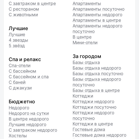
условный.
С завтраком в центре
Апартаменты
С рестораном
Апартаменты посуточно
С животными
Апартаменты недорого
Апартаменты в центре
Апартаменты недорого
Лучшие
посуточно
Лучшие
В центре
4 звезды
Мини-отели
5 звёзд
За городом
Спа и релакс
Базы отдыха
Спа-отели
Базы отдыха недорого
С бассейном
Базы отдыха посуточно
С бассейном и спа
Базы отдыха недорого
С баней
посуточно
С джакузи
Базы отдыха в центре
Коттеджи
Бюджетно
Коттеджи недорого
Коттеджи посуточно
Недорого
Коттеджи недорого
Недорого на сутки
посуточно
В центре недорого
Коттеджи в центре
Лучшие недорого
Гостевые дома
С завтраком недорого
Гостевые дома недорого
Хостелы