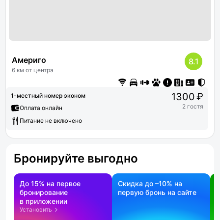
Америго
8.1
6 км от центра
1300 ₽
1-местный номер эконом
2 гостя
Оплата онлайн
Питание не включено
Бронируйте выгодно
До 15% на первое
Скидка до –10% на
бронирование
первую бронь на сайте
н
в приложении
о
Установить