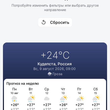
Попробуйте изменить фильтры или выбрать другое
направление
Сбросить
+24
°C
Кудепста, Россия
Вс, 9 август 2026, 09:00
Гроза
Прогноз на неделю
Пн
Вт
Ср
Чт
Пт
Сб
10 авг
11
12
13
14
15
+26°
+27°
+27°
+26°
+27°
+27°
+23°
+23°
+23°
+23°
+23°
+22°