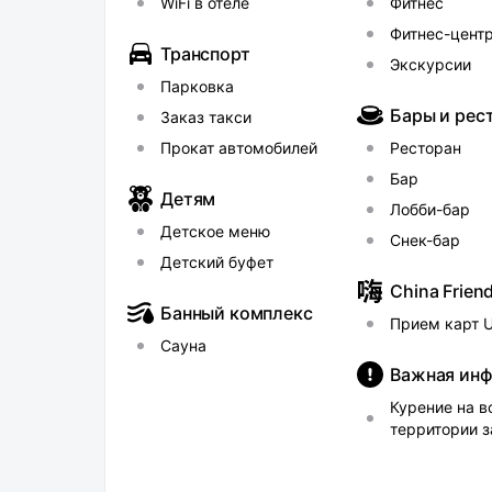
WiFi в отеле
Фитнес
Фитнес-цент
Транспорт
Экскурсии
Парковка
Бары и рес
Заказ такси
Прокат автомобилей
Ресторан
Бар
Детям
Лобби-бар
Детское меню
Снек-бар
Детский буфет
China Friend
Банный комплекс
Прием карт 
Сауна
Важная ин
Курение на в
территории 