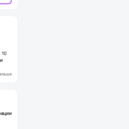
 10
ля
альше
рации