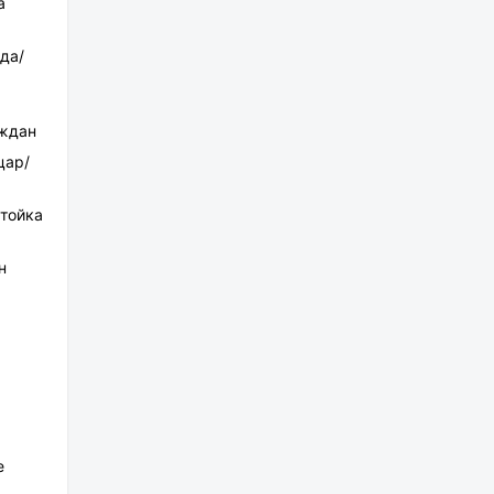
а
да/
аждан
цар/
стойка
н
е