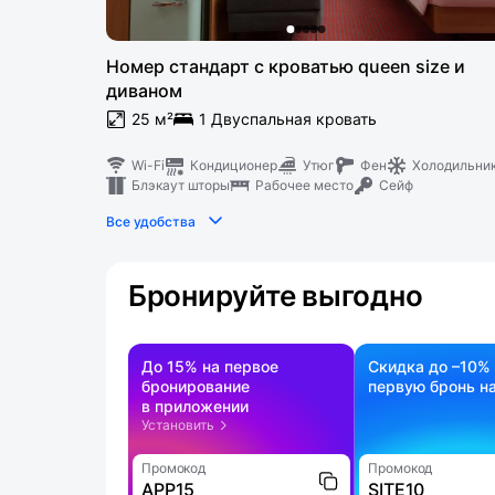
Номер стандарт с кроватью queen size и
диваном
25 м²
1 Двуспальная кровать
Wi-Fi
Кондиционер
Утюг
Фен
Холодильни
Блэкаут шторы
Рабочее место
Сейф
Все удобства
Бронируйте выгодно
До 15% на первое
Скидка до –10%
бронирование
первую бронь на
в приложении
Установить
Промокод
Промокод
APP15
SITE10