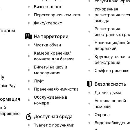
Услуги консьерж
Бизнес-центр
р
Ускоренная
Переговорная комната
регистрация заез
выезда
Факс/ксерокс
Регистрация
тораны
иностранных гр
На территории
Носильщик/швей
Чистка обуви
дворецкий
Камера хранения/
Круглосуточная 
комната для багажа
регистрации
Билеты на шоу и
Сейф на ресепше
мероприятия
ly
Лифт
Безопасность
UnionPay
Прачечная/химчистка
Датчик дыма
Обслуживание в
формация
Аптечка первой
номере
помощи
сей
запрещено
Охрана
Доступная среда
Видеонаблюдени
Туалет с поручнями