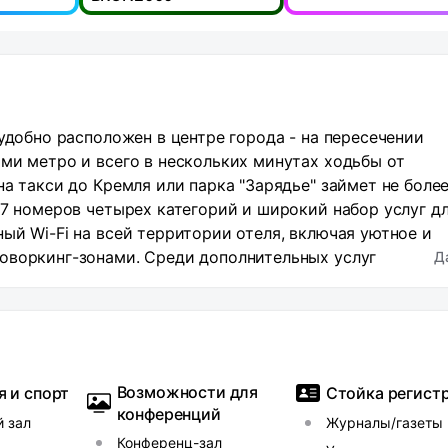
удобно расположен в центре города - на пересечении
ми метро и всего в нескольких минутах ходьбы от
а такси до Кремля или парка "Зарядье" займет не более
47 номеров четырех категорий и широкий набор услуг д
ый Wi-Fi на всей территории отеля, включая уютное и
оворкинг-зонами. Среди дополнительных услуг
Д
оворные с естественным освещением, качественным
ми. Стойка регистрации открыта круглосуточно.
 в номер.
Возможности для
я и спорт
Стойка регист
конференций
 зал
Журналы/газеты
Конференц-зал