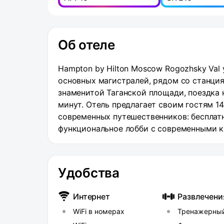
Об отеле
Hampton by Hilton Moscow Rogozhsky Val 
основных магистралей, рядом со станция
знаменитой Таганской площади, поездка н
минут. Отель предлагает своим гостям 1
современных путешественников: бесплатн
функциональное лобби с современными к
круглосуточный тренажерный зал, перег
оборудованием и даже и креслами-мешка
Осуществляется доставка еды и напитков
Удобства
Интернет
Развлечени
WiFi в номерах
Тренажерный