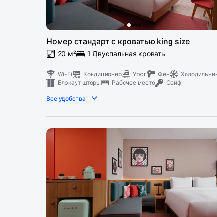
Номер стандарт с кроватью king size
20 м²
1 Двуспальная кровать
Wi-Fi
Кондиционер
Утюг
Фен
Холодильни
Блэкаут шторы
Рабочее место
Сейф
Все удобства