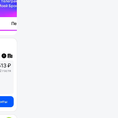
 телеграм-канале
Моей Брони
Перейти
13 ₽
2 гостя
анты