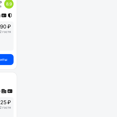
о
8.9
в
90 ₽
2 гостя
анты
25 ₽
2 гостя