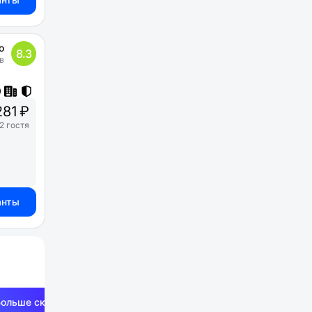
о
8.3
в
81 ₽
2 гостя
анты
Больше скидок —