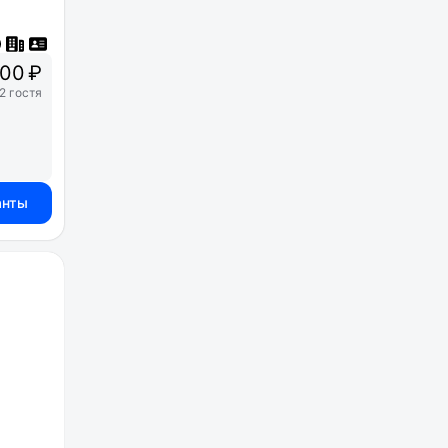
00 ₽
2 гостя
анты