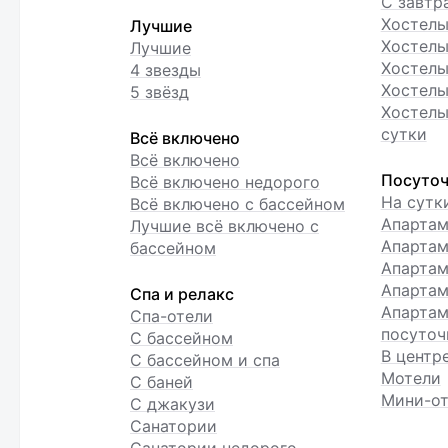
С завтр
Хостел
Лучшие
Хостелы
Лучшие
Хостелы
4 звезды
Хостелы
5 звёзд
Хостелы
сутки
Всё включено
Всё включено
Посуточ
Всё включено недорого
На сутк
Всё включено с бассейном
Апарта
Лучшие всё включено с
Апартам
бассейном
Апартам
Апартам
Спа и релакс
Апартам
Спа-отели
посуточ
С бассейном
В центр
С бассейном и спа
Мотели
С баней
Мини-от
С джакузи
Санатории