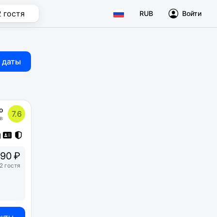
2 гостя
RUB
Войти
 даты
о
7.6
в
90 ₽
2 гостя
анты