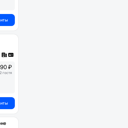
анты
90 ₽
2 гостя
анты
оне