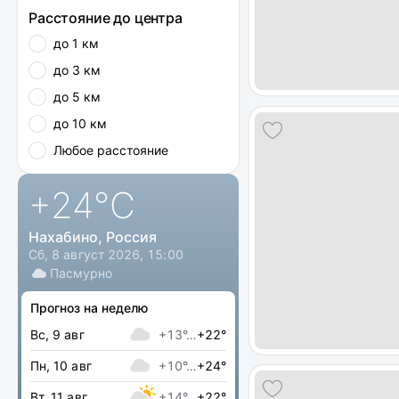
Расстояние до центра
до 1 км
до 3 км
до 5 км
до 10 км
Любое расстояние
+24
°C
Нахабино, Россия
Сб, 8 август 2026, 15:00
Пасмурно
Прогноз на неделю
Вс, 9 авг
+13°…
+22°
Пн, 10 авг
+10°…
+24°
Вт, 11 авг
+14°…
+22°