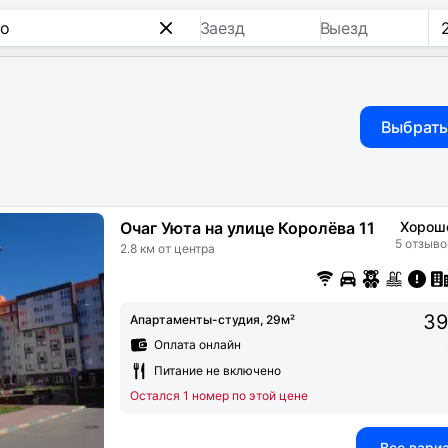
Заезд
Выезд
Выбрать
Очаг Уюта на улице Королёва 11
Хорош
5 отзыво
2.8 км от центра
39
Апартаменты-студия, 29м²
Оплата онлайн
Питание не включено
Остался 1 номер по этой цене
Все вари