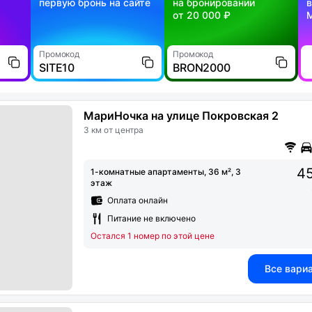
первую бронь на сайте
на бронировании
в
от 20 000 ₽
Промокод
Промокод
SITE10
BRON2000
МариНочка на улице Покровская 2
3 км от центра
45
1-комнатные апартаменты, 36 м², 3
этаж
Оплата онлайн
Питание не включено
Остался 1 номер по этой цене
Все вари