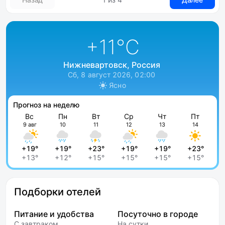
+11
°C
Нижневартовск, Россия
Сб, 8 август 2026, 02:00
Ясно
Прогноз на неделю
Вс
Пн
Вт
Ср
Чт
Пт
9 авг
10
11
12
13
14
+19°
+19°
+23°
+19°
+19°
+23°
+13°
+12°
+15°
+15°
+15°
+15°
Подборки отелей
Питание и удобства
Посуточно в городе
С завтраком
На сутки