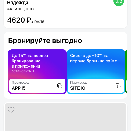
9.3
Надежда
4.6 км от центра
4620 ₽
2 гостя
Бронируйте выгодно
До 15% на первое
Скидка до –10% на
бронирование
первую бронь на сайте
н
в приложении
о
Установить
Промокод
Промокод
П
APP15
SITE10