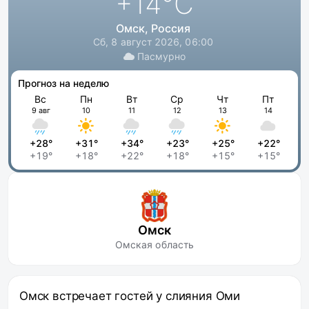
+14
°C
Омск, Россия
Сб, 8 август 2026, 06:00
Пасмурно
Прогноз на неделю
Вс
Пн
Вт
Ср
Чт
Пт
9 авг
10
11
12
13
14
+28°
+31°
+34°
+23°
+25°
+22°
+19°
+18°
+22°
+18°
+15°
+15°
Омск
Омская область
Омск встречает гостей у слияния Оми