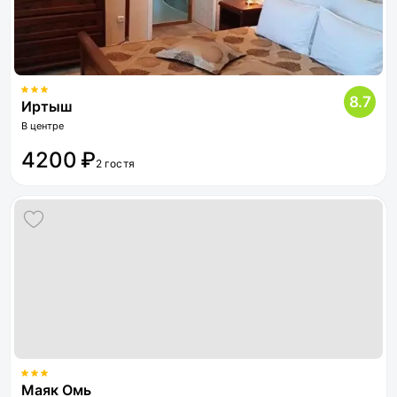
8.7
Иртыш
В центре
4200 ₽
2 гостя
Маяк Омь