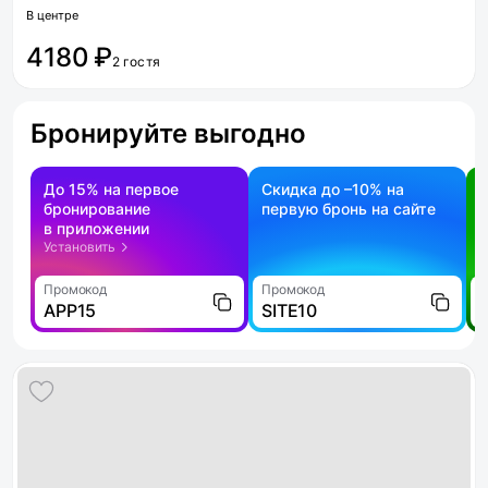
В центре
4180 ₽
2 гостя
Бронируйте выгодно
До 15% на первое
Скидка до –10% на
бронирование
первую бронь на сайте
н
в приложении
о
Установить
Промокод
Промокод
П
APP15
SITE10