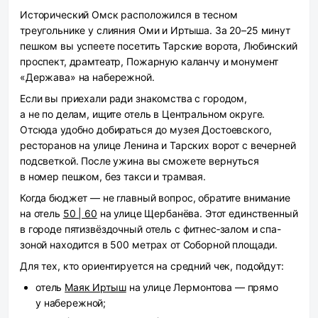
Исторический Омск расположился в тесном
треугольнике у слияния Оми и Иртыша. За 20–25 минут
пешком вы успеете посетить Тарские ворота, Любинский
проспект, драмтеатр, Пожарную каланчу и монумент
«Держава» на набережной.
Если вы приехали ради знакомства с городом,
а не по делам, ищите отель в Центральном округе.
Отсюда удобно добираться до музея Достоевского,
ресторанов на улице Ленина и Тарских ворот с вечерней
подсветкой. После ужина вы сможете вернуться
в номер пешком, без такси и трамвая.
Когда бюджет — не главный вопрос, обратите внимание
на отель
50 | 60
на улице Щербанёва. Этот единственный
в городе пятизвёздочный отель с фитнес‑залом и спа-
зоной находится в 500 метрах от Соборной площади.
Для тех, кто ориентируется на средний чек, подойдут:
отель
Маяк Иртыш
на улице Лермонтова — прямо
у набережной;