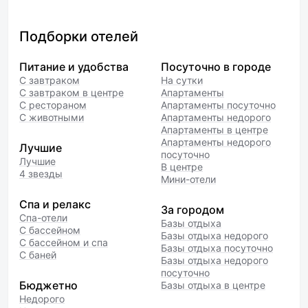
простым и доброжелательным.
себе сами на общей к
Район тоже порадовал — тихо,
для нас это ок.
и всё нужное поблизости. Очень
Мы наслаждались от
Подборки отелей
порадовало наличие кофе
и уверены, что верн
и базовых принадлежностей.
в следующий раз.
Питание и удобства
Посуточно в городе
Вечером было уютно
С завтраком
На сутки
благодаря удачному освещению.
С завтраком в центре
Апартаменты
С рестораном
Апартаменты посуточно
С животными
Апартаменты недорого
Апартаменты в центре
Апартаменты недорого
Лучшие
посуточно
Лучшие
В центре
4 звезды
Мини-отели
Спа и релакс
За городом
Спа-отели
Базы отдыха
С бассейном
Базы отдыха недорого
С бассейном и спа
Базы отдыха посуточно
С баней
Базы отдыха недорого
посуточно
Бюджетно
Базы отдыха в центре
Недорого