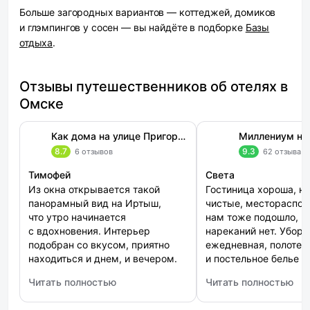
Больше загородных вариантов — коттеджей, домиков
и глэмпингов у сосен — вы найдёте в подборке
Базы
отдыха
.
Отзывы путешественников об отелях в
Омске
Как дома на улице Пригородная 27 корпус 2
8.7
9.3
6 отзывов
62 отзыва
Тимофей
Света
Из окна открывается такой
Гостиница хороша, н
панорамный вид на Иртыш,
чистые, местораспо
что утро начинается
нам тоже подошло, н
с вдохновения. Интерьер
нареканий нет. Уборк
подобран со вкусом, приятно
ежедневная, полотен
находиться и днем, и вечером.
и постельное белье в
Всё выглядело чисто, аккуратно
в идеальном состоян
Читать полностью
Читать полностью
и ухоженно. Заселение прошло
Завтраки вкусные
: Как дома на улице Пригородная 27 корпус 2
: Миллениум на Октя
быстро, контакт с хозяином был
и разнообразные мы 