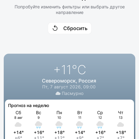
Попробуйте изменить фильтры или выбрать другое
направление
Сбросить
+11
°C
Североморск, Россия
Пт, 7 август 2026, 09:00
Пасмурно
Прогноз на неделю
Сб
Вс
Пн
Вт
Ср
Чт
8 авг
9
10
11
12
13
+14°
+16°
+18°
+14°
+16°
+18°
+6°
+11°
+12°
+9°
+7°
+7°