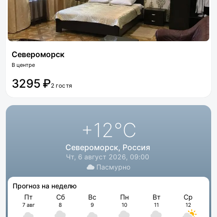
Североморск
В центре
3295 ₽
2 гостя
+12
°C
Североморск, Россия
Чт, 6 август 2026, 09:00
Пасмурно
Прогноз на неделю
Пт
Сб
Вс
Пн
Вт
Ср
7 авг
8
9
10
11
12