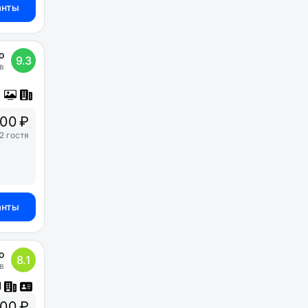
анты
о
9.3
в
00 ₽
2 гостя
анты
о
8.1
в
00 ₽