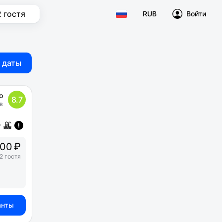
2 гостя
RUB
Войти
 даты
о
8.7
в
00 ₽
2 гостя
анты