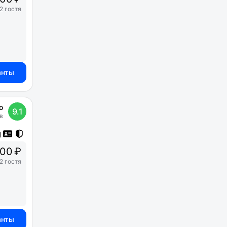
2 гостя
анты
о
9.1
в
00 ₽
2 гостя
анты