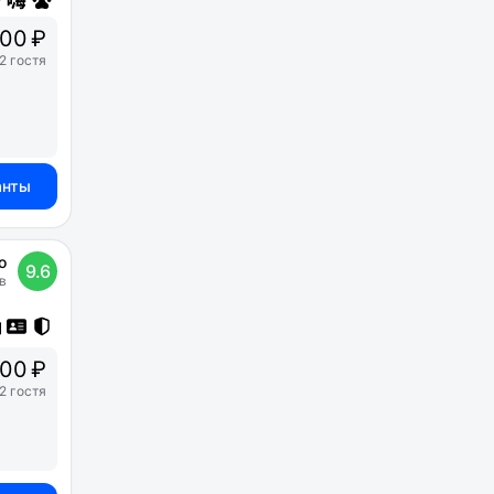
00 ₽
2 гостя
анты
о
9.6
в
00 ₽
2 гостя