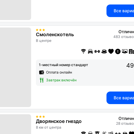
Все вари
Отличн
Смоленскотель
483 отзыво
В центре
49
1-местный номер стандарт
Оплата онлайн
Завтрак включён
Все вари
Отличн
Дворянское гнездо
28 отзыво
8 км от центра