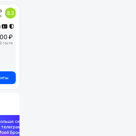
о
8.3
в
00 ₽
2 гостя
анты
Больше скидок —
 телеграм-канале
Моей Брони