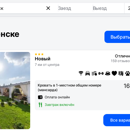
Заезд
Выезд
енске
Выбрать
Отличн
Новый
159 отзыво
7 км от центра
16
Кровать в 1-местном общем номере
(мансарда)
Оплата онлайн
Завтрак включён
Все вари