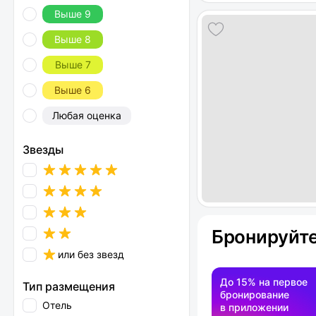
Выше 9
Выше 8
Выше 7
Выше 6
Любая оценка
Звезды
Бронируйте
или без звезд
До 15% на первое
Тип размещения
бронирование
Отель
в приложении