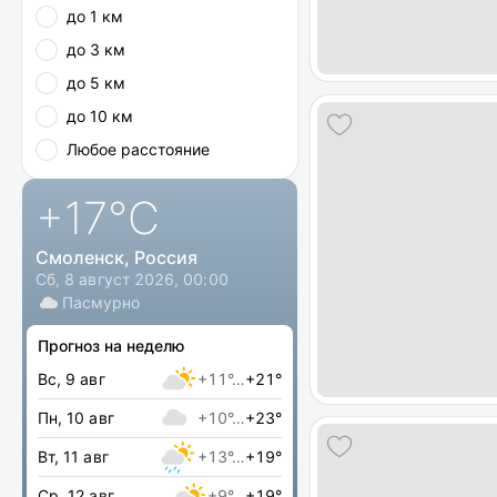
до 1 км
до 3 км
до 5 км
до 10 км
Любое расстояние
+17
°C
Смоленск, Россия
Сб, 8 август 2026, 00:00
Пасмурно
Прогноз на неделю
Вс, 9 авг
+11°…
+21°
Пн, 10 авг
+10°…
+23°
Вт, 11 авг
+13°…
+19°
Ср, 12 авг
+9°…
+19°