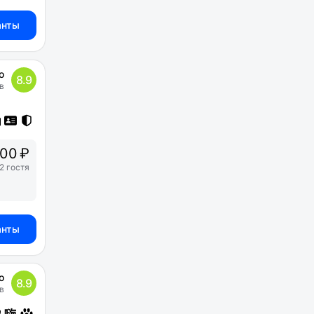
анты
о
8.9
в
00 ₽
2 гостя
анты
о
8.9
в