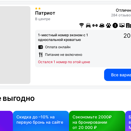
Отличн
Патриот
284 отзыво
В центре
20
1-местный номер эконом с 1
односпальной кроватью
Оплата онлайн
Питание не включено
Остался 1 номер по этой цене
Все вари
 выгодно
Скидка до –10% на
Сэкономьте 2000₽
первую бронь на сайте
на бронировании
в
от 20 000 ₽