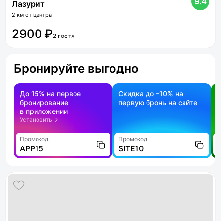
9.4
Лазурит
2 км от центра
2900 ₽
2 гостя
Бронируйте выгодно
До 15% на первое
Скидка до –10% на
бронирование
первую бронь на сайте
н
в приложении
о
Установить
Промокод
Промокод
П
APP15
SITE10