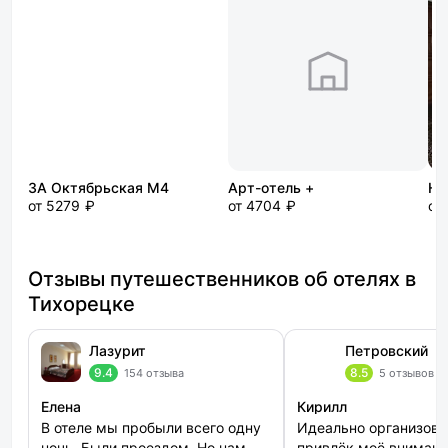
3А Октябрьская М4
Арт-отель +
На
от 5279 ₽
от 4704 ₽
от
Отзывы путешественников об отелях в
Тихорецке
Лазурит
Петровский
9.4
8.5
154 отзыва
5 отзывов
Елена
Кирилл
В отеле мы пробыли всего одну
Идеально организова
ночь. Были проездом. Но нам
привлёк моё внимани