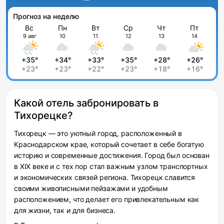
Прогноз на неделю
Вс
Пн
Вт
Ср
Чт
Пт
9 авг
10
11
12
13
14
+35°
+34°
+33°
+35°
+28°
+26°
+23°
+23°
+22°
+23°
+18°
+16°
Какой отель забронировать в
Тихорецке?
Тихорецк — это уютный город, расположенный в
Краснодарском крае, который сочетает в себе богатую
историю и современные достижения. Город был основан
в XIX веке и с тех пор стал важным узлом транспортных
и экономических связей региона. Тихорецк славится
своими живописными пейзажами и удобным
расположением, что делает его привлекательным как
для жизни, так и для бизнеса.