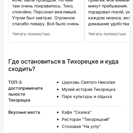
там очень понравилось. Тихо,
минут пребывания. 
спокойно. Персонал вежливый.
порадовал покой, уют
Утром был завтрак. Огромное
каждом нюансе, вкл
спасибо повару. Всё было очень
домашние удобства. 
вкусно.
неожиданностью стал
Читать полностью
Читать полностью
цены и простая проц
: Лазурит
: Петровский
бронирования. За ко
идеальное расположе
конкурентоспособные
маленькие радости с
Где остановиться в Тихорецке и куда
максимум баллов.
сходить?
ТОП-3
Церковь Святого Николая
достопримечате
Музей истории Тихорецка
льности
Парк культуры и отдыха
Тихорецка
Вкусные места
Кафе "Сказка"
Ресторан "Тихорецкий"
Столовая "На углу"