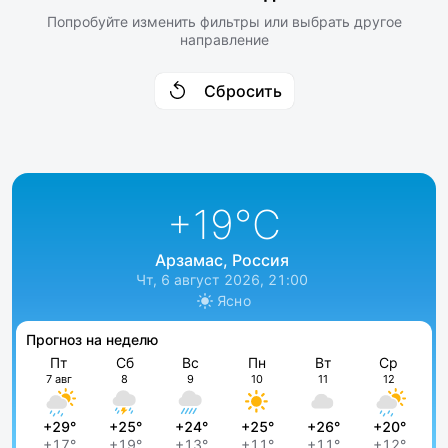
Попробуйте изменить фильтры или выбрать другое
направление
Сбросить
+19
°C
Арзамас, Россия
Чт, 6 август 2026, 21:00
Ясно
Прогноз на неделю
Пт
Сб
Вс
Пн
Вт
Ср
7 авг
8
9
10
11
12
+29°
+25°
+24°
+25°
+26°
+20°
+17°
+19°
+13°
+11°
+11°
+12°