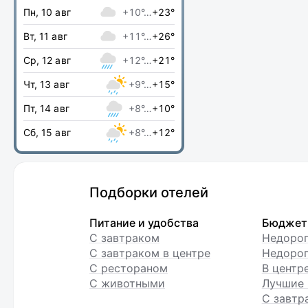
Пн, 10 авг
+10°…
+23°
Вт, 11 авг
+11°…
+26°
Ср, 12 авг
+12°…
+21°
Чт, 13 авг
+9°…
+15°
Пт, 14 авг
+8°…
+10°
Сб, 15 авг
+8°…
+12°
Подборки отелей
Питание и удобства
Бюджет
С завтраком
Недоро
С завтраком в центре
Недорог
С рестораном
В центр
С животными
Лучшие 
С завтр