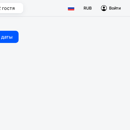
2 гостя
RUB
Войти
 даты