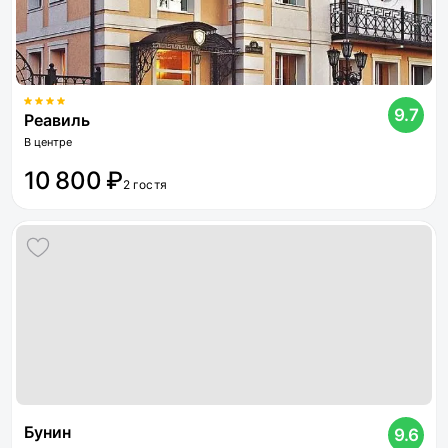
9.7
Реавиль
В центре
10 800 ₽
2 гостя
Бунин
9.6