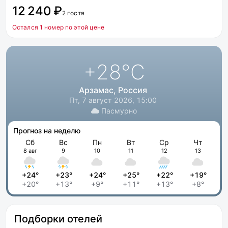
12 240 ₽
2 гостя
Остался 1 номер по этой цене
+28
°C
Арзамас, Россия
Пт, 7 август 2026, 15:00
Пасмурно
Прогноз на неделю
Сб
Вс
Пн
Вт
Ср
Чт
8 авг
9
10
11
12
13
+24°
+23°
+24°
+25°
+22°
+19°
+20°
+13°
+9°
+11°
+13°
+8°
Подборки отелей