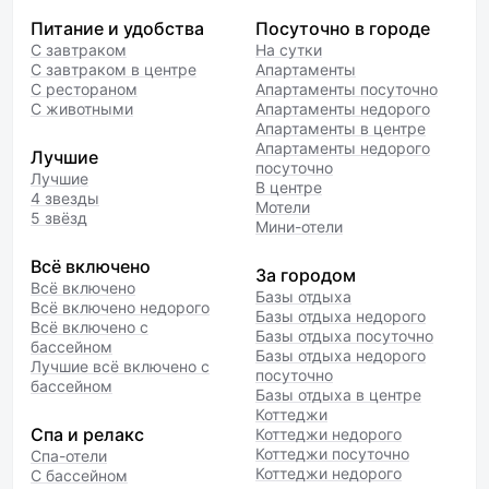
Питание и удобства
Посуточно в городе
С завтраком
На сутки
С завтраком в центре
Апартаменты
С рестораном
Апартаменты посуточно
С животными
Апартаменты недорого
Апартаменты в центре
Апартаменты недорого
Лучшие
посуточно
Лучшие
В центре
4 звезды
Мотели
5 звёзд
Мини-отели
Всё включено
За городом
Всё включено
Базы отдыха
Всё включено недорого
Базы отдыха недорого
Всё включено с
Базы отдыха посуточно
бассейном
Базы отдыха недорого
Лучшие всё включено с
посуточно
бассейном
Базы отдыха в центре
Коттеджи
Спа и релакс
Коттеджи недорого
Коттеджи посуточно
Спа-отели
Коттеджи недорого
С бассейном