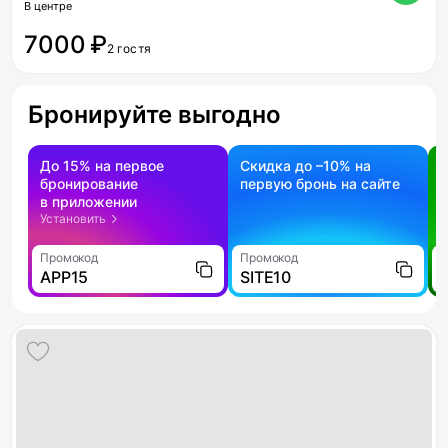
В центре
7000 ₽
2 гостя
Бронируйте выгодно
До 15% на первое
Скидка до –10% на
бронирование
первую бронь на сайте
н
в приложении
о
Установить
Промокод
Промокод
П
APP15
SITE10